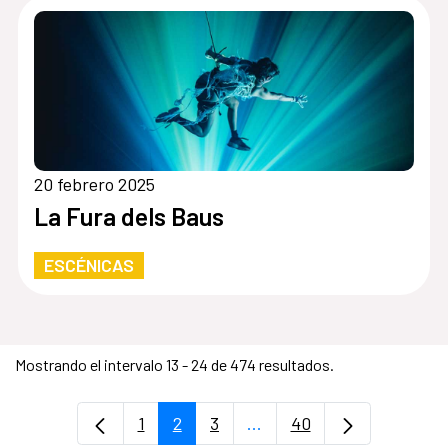
20 febrero 2025
La Fura dels Baus
ESCÉNICAS
Mostrando el intervalo 13 - 24 de 474 resultados.
1
2
3
...
40
Página
Página
Página
Páginas intermedias Use 
Página