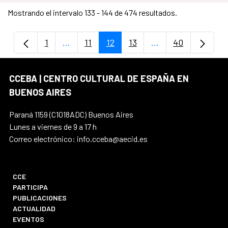
Mostrando el intervalo 133 - 144 de 474 resultados.
1
...
11
12
13
...
40
Página
Páginas intermedias Use TAB para despla
Página
Página
Página
Páginas intermedi
Página
CCEBA | CENTRO CULTURAL DE ESPAÑA EN
BUENOS AIRES
Paraná 1159 (C1018ADC) Buenos Aires
Lunes a viernes de 9 a 17 h
Correo electrónico: info.cceba@aecid.es
CCE
PARTICIPA
PUBLICACIONES
ACTUALIDAD
EVENTOS