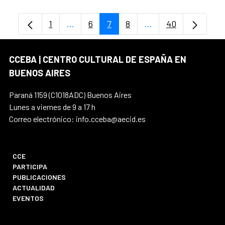
1
...
6
7
8
...
40
Página
Páginas intermedias Use TAB para despl
Página
Página
Página
Páginas intermedias
Página
CCEBA | CENTRO CULTURAL DE ESPAÑA EN
BUENOS AIRES
Paraná 1159 (C1018ADC) Buenos Aires
Lunes a viernes de 9 a 17 h
Correo electrónico: info.cceba@aecid.es
CCE
PARTICIPA
PUBLICACIONES
ACTUALIDAD
EVENTOS