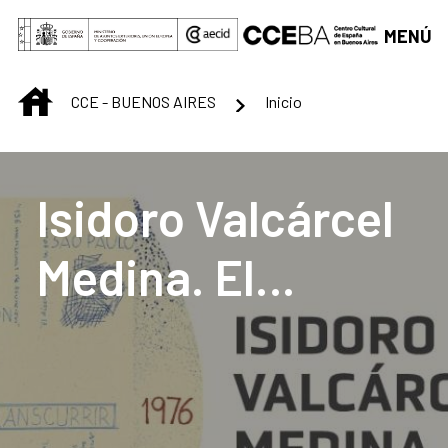
Saltar al contenido principal
MENÚ
INICIO
CCE - BUENOS AIRES
Inicio
Centro Cultural de B
Isidoro Valcárcel
Medina. El
transcurrir