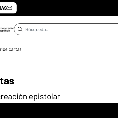
IAS
Barra de búsqueda
ribe cartas
rtas
 creación epistolar