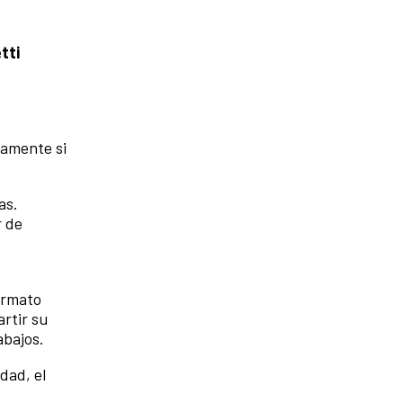
tti
camente si
as.
r de
formato
artir su
abajos.
dad, el