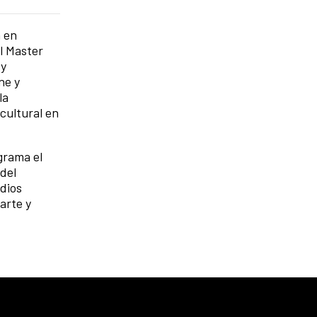
a en
l Master
 y
ne y
la
cultural en
grama el
 del
dios
arte y