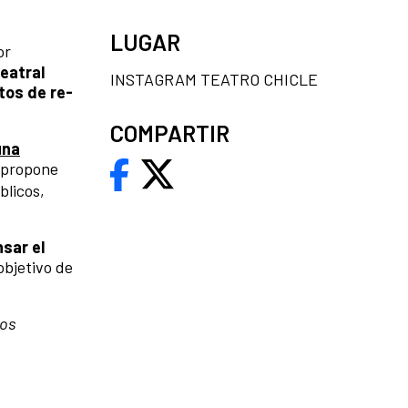
LUGAR
or
teatral
INSTAGRAM TEATRO CHICLE
tos de re-
COMPARTIR
una
 propone
blicos,
sar el
 objetivo de
ros