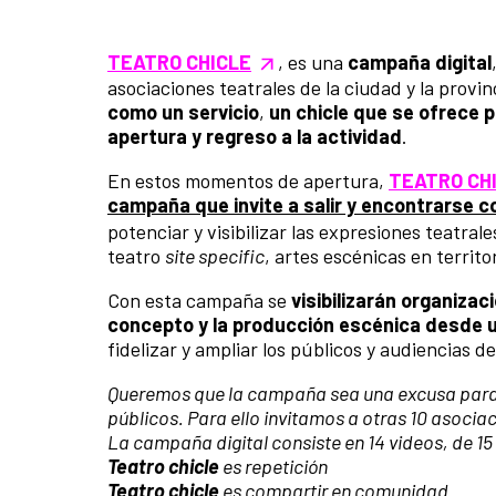
TEATRO CHICLE
, es una
campaña digital
asociaciones teatrales de la ciudad y la prov
como un servicio
,
un chicle que se ofrece 
apertura y regreso a la actividad
.
En estos momentos de apertura,
TEATRO CH
campaña que invite a salir y encontrarse c
potenciar y visibilizar las expresiones teatral
teatro
site specific
, artes escénicas en territ
Con esta campaña se
visibilizarán organiza
concepto y la producción escénica desde u
fidelizar y ampliar los públicos y audiencias d
Queremos que la campaña sea una excusa para
públicos. Para ello invitamos a otras 10 asociac
La campaña digital consiste en 14 videos, de 1
Teatro chicle
es repetición
Teatro chicle
es compartir en comunidad