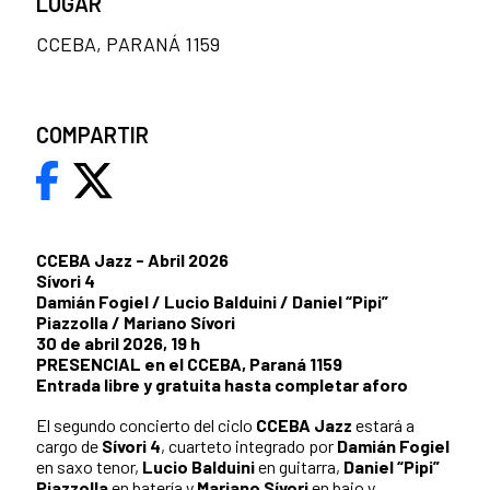
LUGAR
CCEBA, PARANÁ 1159
COMPARTIR
CCEBA Jazz - Abril 2026
Sívori 4
Damián Fogiel / Lucio Balduini / Daniel “Pipi”
Piazzolla / Mariano Sívori
30 de abril 2026, 19 h
PRESENCIAL en el CCEBA, Paraná 1159
Entrada libre y gratuita hasta completar aforo
El segundo concierto del ciclo
CCEBA Jazz
estará a
cargo de
Sívori 4
, cuarteto integrado por
Damián Fogiel
en saxo tenor,
Lucio Balduini
en guitarra,
Daniel “Pipi”
Piazzolla
en batería y
Mariano Sívori
en bajo y