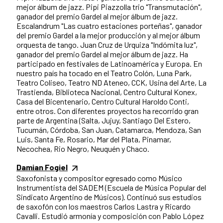
mejor álbum de jazz. Pipi Piazzolla trio "Transmutación",
ganador del premio Gardel al mejor álbum de jazz.
Escalandrum "Las cuatro estaciones porteñas", ganador
del premio Gardel a la mejor producción y al mejor álbum
orquesta de tango. Juan Cruz de Urquiza "Indómita luz",
ganador del premio Gardel al mejor álbum de jazz. Ha
participado en festivales de Latinoamérica y Europa. En
nuestro país ha tocado en el Teatro Colón, Luna Park,
Teatro Coliseo, Teatro ND Ateneo, CCK, Usina del Arte, La
Trastienda, Biblioteca Nacional, Centro Cultural Konex,
Casa del Bicentenario, Centro Cultural Haroldo Conti,
entre otros. Con diferentes proyectos ha recorrido gran
parte de Argentina (Salta, Jujuy, Santiago Del Estero,
Tucumán, Córdoba, San Juan, Catamarca, Mendoza, San
Luis, Santa Fe, Rosario, Mar del Plata, Pinamar,
Necochea, Rio Negro, Neuquén y Chaco.
Damian Fogiel
Saxofonista y compositor egresado como Músico
Instrumentista del SADEM (Escuela de Música Popular del
Sindicato Argentino de Músicos). Continuó sus estudios
de saxofón con los maestros Carlos Lastra y Ricardo
Cavalli. Estudió armonía y composición con Pablo López