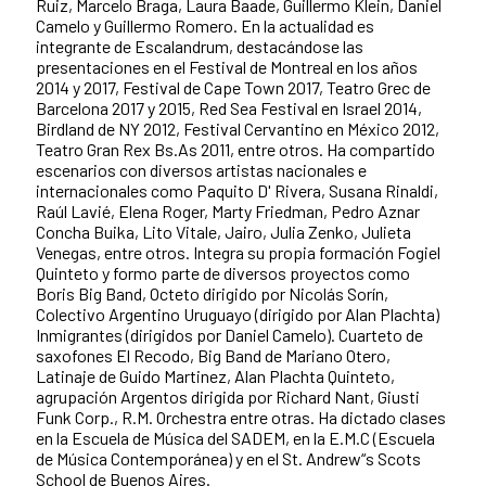
Ruiz, Marcelo Braga, Laura Baade, Guillermo Klein, Daniel
Camelo y Guillermo Romero. En la actualidad es
integrante de Escalandrum, destacándose las
presentaciones en el Festival de Montreal en los años
2014 y 2017, Festival de Cape Town 2017, Teatro Grec de
Barcelona 2017 y 2015, Red Sea Festival en Israel 2014,
Birdland de NY 2012, Festival Cervantino en México 2012,
Teatro Gran Rex Bs.As 2011, entre otros. Ha compartido
escenarios con diversos artistas nacionales e
internacionales como Paquito D' Rivera, Susana Rinaldi,
Raúl Lavié, Elena Roger, Marty Friedman, Pedro Aznar
Concha Buika, Lito Vitale, Jairo, Julia Zenko, Julieta
Venegas, entre otros. Integra su propia formación Fogiel
Quinteto y formo parte de diversos proyectos como
Boris Big Band, Octeto dirigido por Nicolás Sorín,
Colectivo Argentino Uruguayo (dirigido por Alan Plachta)
Inmigrantes (dirigidos por Daniel Camelo). Cuarteto de
saxofones El Recodo, Big Band de Mariano Otero,
Latinaje de Guido Martinez, Alan Plachta Quinteto,
agrupación Argentos dirigida por Richard Nant, Giusti
Funk Corp., R.M. Orchestra entre otras. Ha dictado clases
en la Escuela de Música del SADEM, en la E.M.C (Escuela
de Música Contemporánea) y en el St. Andrew“s Scots
School de Buenos Aires.