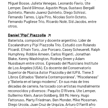
Miguel Bosse, Julieta Venegas, Leonardo Favio, Ute
Lemper, David Gilmour, Agustín Moya, Gustavo Bergalli
Quinteto, Manolo Juarez Quinteto, Diego Schissi,
Fernando Tarres, Ligia Piro, Nicolas Sorin Octeto,
Fernando Pugliese Trio, Ricardo Nolé, Sid Jacobs, entre
otros.
Daniel “Pipi” Piazzolla
Baterista, compositor y docente argentino. Líder de
Escalandrum y Pipi Piazzolla Trío. Estudió con Rolando
Picardi, Efrain Toro, Joe Porcaro, Casey Scheuerell, Ralph
Humphrey, Robbie Ameen, Carlos Riganti, Jonathan
Blake, Kenny Washington, Rodney Green y Adam
Nussbaum entre otros. Egresado del Musicians Institute
de Los Ángeles (USA). Es docente del Conservatorio
Superior de Música Astor Piazzolla y del IUPA. Tiene 3
Libros Editados “Bateria Contemporánea”, “Miscelaneas”
y “Batería en el tango moderno”. En sus más de tres
décadas de carrera, ha tocado con artistas mundialmente
reconocidos y diversos: Paquito D´Rivera, Ute Lemper,
Guillermo Klein, Aaron Goldberg, Bill Mc Henry, Hugo
Fattoruso, Marty Friedman, Ben Monder, Mike Mossman,
Diego Urcola, Juan Cruz de Urquiza, Arturo O´Farrill afro