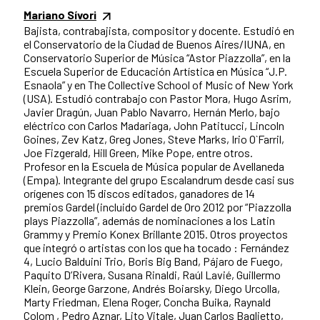
Mariano Sívori
Bajista, contrabajista, compositor y docente. Estudió en
el Conservatorio de la Ciudad de Buenos Aires/IUNA, en
Conservatorio Superior de Música “Astor Piazzolla”, en la
Escuela Superior de Educación Artística en Música “J.P.
Esnaola” y en The Collective School of Music of New York
(USA). Estudió contrabajo con Pastor Mora, Hugo Asrim,
Javier Dragún, Juan Pablo Navarro, Hernán Merlo, bajo
eléctrico con Carlos Madariaga, John Patitucci, Lincoln
Goines, Zev Katz, Greg Jones, Steve Marks, Irio O`Farril,
Joe Fizgerald, Hill Green, Mike Pope, entre otros.
Profesor en la Escuela de Música popular de Avellaneda
(Empa). Integrante del grupo Escalandrum desde casi sus
orígenes con 15 discos editados, ganadores de 14
premios Gardel (incluido Gardel de Oro 2012 por “Piazzolla
plays Piazzolla”, además de nominaciones a los Latin
Grammy y Premio Konex Brillante 2015. Otros proyectos
que integró o artistas con los que ha tocado : Fernández
4, Lucio Balduini Trio, Boris Big Band, Pájaro de Fuego,
Paquito D’Rivera, Susana Rinaldi, Raúl Lavié, Guillermo
Klein, George Garzone, Andrés Boiarsky, Diego Urcolla,
Marty Friedman, Elena Roger, Concha Buika, Raynald
Colom , Pedro Aznar, Lito Vitale, Juan Carlos Baglietto,