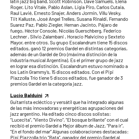
latin jazz big band, Scott Robinson, Dave Samuels, Elena
Roger, Lito Vitale, Pablo Aslan, Ligia Piro, Carlos Cutaia,
Raul Lavié, Ernesto Snajer, Anders Jormin, Villu Vesky,
Tiit Kalluste, José Angel Trelles, Susana Rinaldi, Fernando
Suarez Paz, Pablo Ziegler, Hernan Jacinto, Pájaro de
fuego, Héctor Console, Nicolás Guerschberg, Federico
Lechner , Silvio Zalambani , Horacio Malvicino y Sexteto
Mayor, entre otros. Su grupo Escalandrum tiene 15 discos
editados, ganó 12 premios Gardel en distintas categorías,
además de un Gardel de Oro (máxima distinción de la
industria musical Argentina). Es el primer grupo de jazz
en lograr esa distinción. Escalandrum estuvo nominado a
los Latin Grammy’s, 15 discos editados. Con el Pipi
Piazzolla Trío tiene 5 discos editados, fue ganador de 3
premios Gardel en la categoría jazz.
Lucio Balduini
Guitarrista ecléctico y versátil que ha integrado algunas
de las más innovadoras y energéticas agrupaciones del
jazz argentino. Ha editado cinco discos solistas:
“Lucecita”, “Viento Divino”, “El bosque brillante” con el cual
recibió el premio Gardel a Mejor álbum de Jazz, “Para ir”,
“En el fondo del mar” Algunas colaboraciones destacadas:
Pipi Piazzolla trio “Rata”, ganador del premio Gardel al