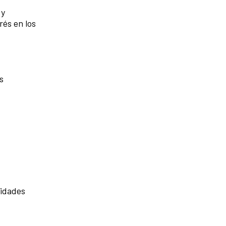
 y
rés en los
s
vidades