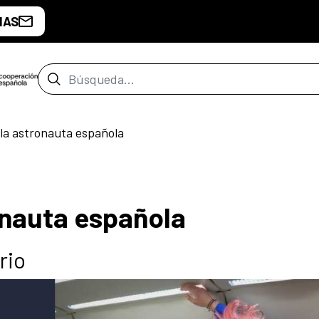
IAS
Barra de búsqueda
 la astronauta española
onauta española
rio