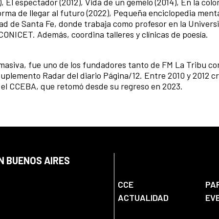
, El espectador (2012), Vida de un gemelo (2014), En la colon
orma de llegar al futuro (2022), Pequeña enciclopedia menta
dad de Santa Fe, donde trabaja como profesor en la Univers
 CONICET. Además, coordina talleres y clínicas de poesía.
 masiva, fue uno de los fundadores tanto de FM La Tribu co
suplemento Radar del diario Página/12. Entre 2010 y 2012 cr
n el CCEBA, que retomó desde su regreso en 2023.
N BUENOS AIRES
CCE
PA
ACTUALIDAD
EV