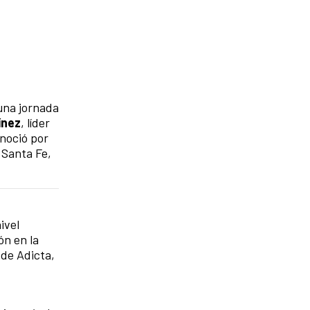
una jornada
ínez
, líder
onoció por
 Santa Fe,
ivel
ón en la
 de Adicta,