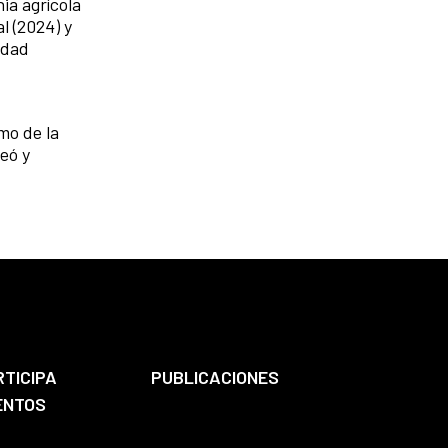
ia agrícola
l (2024) y
idad
mo de la
eó y
RTICIPA
PUBLICACIONES
ENTOS