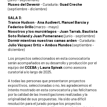
Museo del Devenir
- Curaduría:
Guad Creche
(septiembre - diciembre)
SALA 3:
Trance Hudson
-
Ana Audivert, Manuel Barcia y
Federico Grillo
(marzo - mayo)
Nosotros y los murciélagos
-
Juan Tarrab, Bautista
Soto Roland y Juan Pomeranec
(junio - septiembre)
Dormir mientras nuestras camas arden
- Curaduría:
Julio Vázquez Ortiz + Ambos Mundos
(septiembre -
diciembre)
Los proyectos seleccionados en esta convocatoria
serán acompañados en su desarrollo y producción por el
equipo del
CCEBA
y
Laura Spivak
como asesora
curatorial a lo largo de 2025.
A todas las personas que presentaron proyectos
expositivos, seleccionadas o no, les agradecemos el
interés mostrado en esta convocatoria y las felicitamos
por la calidad de las investigaciones realizadas y la
originalidad de sus propuestas. Ha sido una difícil
resolución para el jurado porque los proyectos