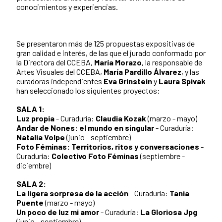
conocimientos y experiencias.
Se presentaron más de 125 propuestas expositivas de
gran calidad e interés, de las que el jurado conformado por
la Directora del CCEBA,
María Morazo
, la responsable de
Artes Visuales del CCEBA,
María Pardillo Álvarez
, y las
curadoras independientes
Eva Grinstein
y
Laura Spivak
han seleccionado los siguientes proyectos:
SALA 1:
Luz propia
- Curaduría:
Claudia Kozak
(marzo - mayo)
Andar de Nones: el mundo en singular
- Curaduría:
Natalia Volpe
(junio - septiembre)
Foto Féminas: Territorios, ritos y conversaciones
-
Curaduría:
Colectivo Foto Féminas
(septiembre -
diciembre)
SALA 2:
La ligera sorpresa de la acción
- Curaduría:
Tania
Puente
(marzo - mayo)
Un poco de luz mi amor
- Curaduría:
La Gloriosa Jpg
(junio - septiembre)