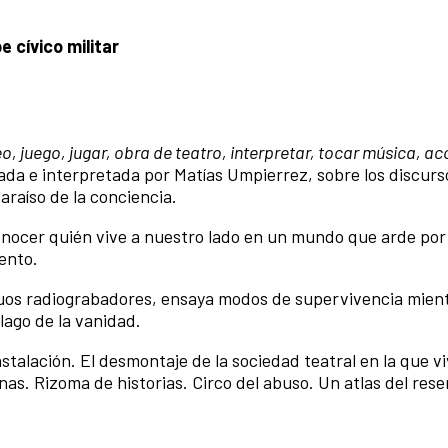
e cívico militar
eo, juego, jugar, obra de teatro, interpretar, tocar música, ac
ada e interpretada por Matías Umpierrez, sobre los discurs
 paraíso de la conciencia.
onocer quién vive a nuestro lado en un mundo que arde por 
iento.
guos radiograbadores, ensaya modos de supervivencia mien
élago de la vanidad.
alación. El desmontaje de la sociedad teatral en la que v
as. Rizoma de historias. Circo del abuso. Un atlas del rese