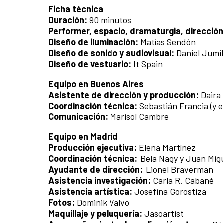
Ficha técnica
Duración:
90 minutos
Performer, espacio, dramaturgia, direcció
Diseño de iluminación:
Matías Sendón
Diseño de sonido y audiovisual:
Daniel Jumi
Diseño de vestuario:
It Spain
Equipo en Buenos Aires
Asistente de dirección y producción:
Daira
Coordinación técnica:
Sebastián Francia (y 
Comunicación:
Marisol Cambre
Equipo en Madrid
Producción ejecutiva:
Elena Martínez
Coordinación técnica:
Bela Nagy y Juan Migu
Ayudante de dirección:
Lionel Braverman
Asistencia investigación:
Carla R. Cabané
Asistencia artística:
Josefina Gorostiza
Fotos:
Dominik Valvo
Maquillaje y peluquería:
Jasoartist