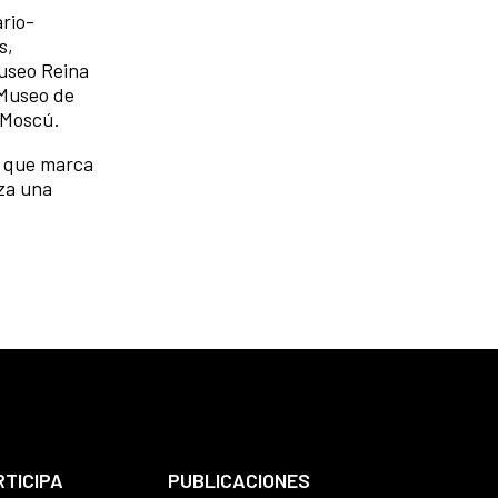
ario-
s,
Museo Reina
 Museo de
e Moscú.
a que marca
za una
RTICIPA
PUBLICACIONES