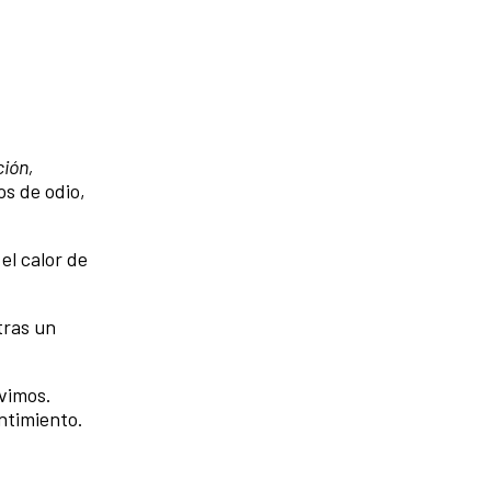
ción,
os de odio,
el calor de
tras un
ivimos.
ntimiento.