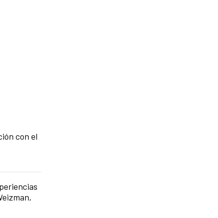
ión con el
periencias
 Weizman,