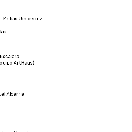
n:
Matías Umpierrez
llas
 Escalera
equipo ArtHaus)
el Alcarria