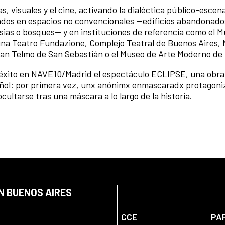
s, visuales y el cine, activando la dialéctica público-escen
ados en espacios no convencionales —edificios abandonado
lesias o bosques— y en instituciones de referencia como el 
agna Teatro Fundazione, Complejo Teatral de Buenos Aires,
an Telmo de San Sebastián o el Museo de Arte Moderno d
 éxito en NAVE10/Madrid el espectáculo ECLIPSE, una obr
spañol: por primera vez, unx anónimx enmascaradx protagoni
ultarse tras una máscara a lo largo de la historia.
N BUENOS AIRES
CCE
PA