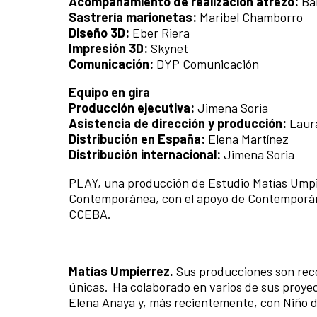
Acompañamiento de realización atrezo:
Bá
Sastrería marionetas:
Maribel Chamborro
Diseño 3D:
Eber Riera
Impresión 3D:
Skynet
Comunicación:
DYP Comunicación
Equipo en gira
Producción ejecutiva:
Jimena Soria
Asistencia de dirección y producción:
Laur
Distribución en España:
Elena Martínez
Distribución internacional:
Jimena Soria
PLAY, una producción de Estudio Matías Umpi
Contemporánea, con el apoyo de Contemporán
CCEBA.
Matías Umpierrez.
Sus producciones son rec
únicas. Ha colaborado en varios de sus proye
Elena Anaya y, más recientemente, con Niño d