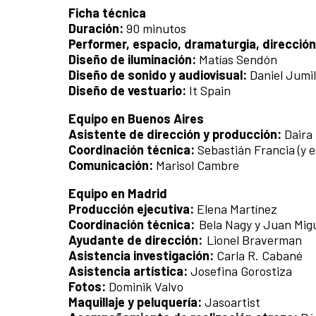
Ficha técnica
Duración:
90 minutos
Performer, espacio, dramaturgia, direcció
Diseño de iluminación:
Matías Sendón
Diseño de sonido y audiovisual:
Daniel Jumi
Diseño de vestuario:
It Spain
Equipo en Buenos Aires
Asistente de dirección y producción:
Daira
Coordinación técnica:
Sebastián Francia (y 
Comunicación:
Marisol Cambre
Equipo en Madrid
Producción ejecutiva:
Elena Martínez
Coordinación técnica:
Bela Nagy y Juan Migu
Ayudante de dirección:
Lionel Braverman
Asistencia investigación:
Carla R. Cabané
Asistencia artística:
Josefina Gorostiza
Fotos:
Dominik Valvo
Maquillaje y peluquería:
Jasoartist