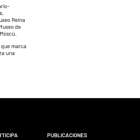
ario-
s,
Museo Reina
 Museo de
e Moscú.
a que marca
za una
RTICIPA
PUBLICACIONES