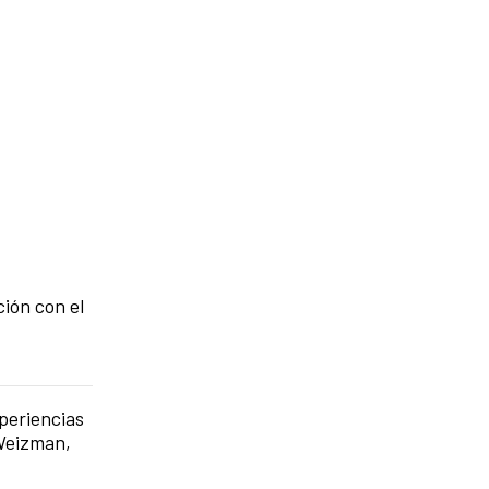
ión con el
periencias
 Weizman,