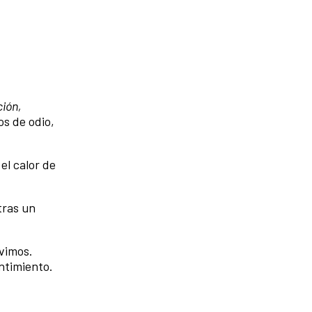
ción,
os de odio,
el calor de
tras un
ivimos.
ntimiento.