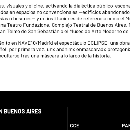
s, visuales y el cine, activando la dialéctica público-escen
ados en espacios no convencionales —edificios abandonado
lesias o bosques— y en instituciones de referencia como el 
agna Teatro Fundazione, Complejo Teatral de Buenos Aires,
an Telmo de San Sebastián o el Museo de Arte Moderno d
 éxito en NAVE10/Madrid el espectáculo ECLIPSE, una obr
spañol: por primera vez, unx anónimx enmascaradx protagoni
ultarse tras una máscara a lo largo de la historia.
N BUENOS AIRES
CCE
PA