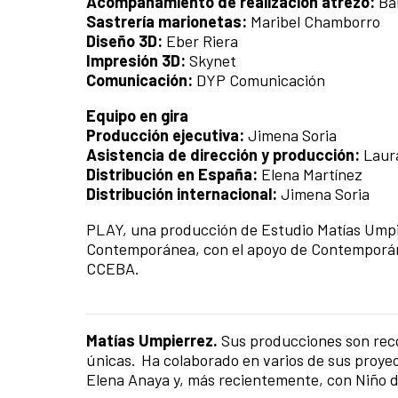
Acompañamiento de realización atrezo:
Bá
Sastrería marionetas:
Maribel Chamborro
Diseño 3D:
Eber Riera
Impresión 3D:
Skynet
Comunicación:
DYP Comunicación
Equipo en gira
Producción ejecutiva:
Jimena Soria
Asistencia de dirección y producción:
Laur
Distribución en España:
Elena Martínez
Distribución internacional:
Jimena Soria
PLAY, una producción de Estudio Matías Umpi
Contemporánea, con el apoyo de Contemporán
CCEBA.
Matías Umpierrez.
Sus producciones son rec
únicas. Ha colaborado en varios de sus proye
Elena Anaya y, más recientemente, con Niño d