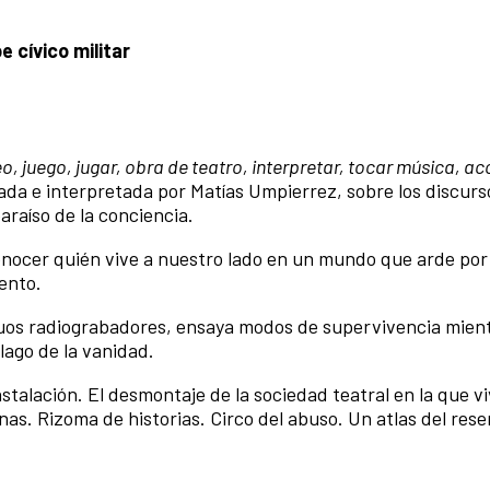
e cívico militar
eo, juego, jugar, obra de teatro, interpretar, tocar música, ac
ada e interpretada por Matías Umpierrez, sobre los discurs
 paraíso de la conciencia.
onocer quién vive a nuestro lado en un mundo que arde por 
iento.
guos radiograbadores, ensaya modos de supervivencia mien
élago de la vanidad.
alación. El desmontaje de la sociedad teatral en la que v
as. Rizoma de historias. Circo del abuso. Un atlas del rese