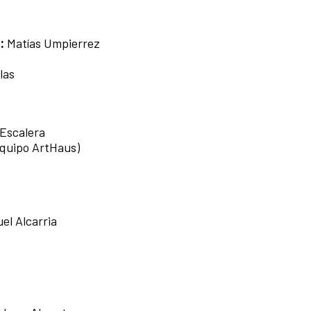
n:
Matías Umpierrez
llas
 Escalera
equipo ArtHaus)
el Alcarria