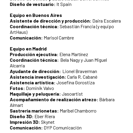
Diseño de vestuario:
It Spain
Equipo en Buenos Aires
Asistente de dirección y producción:
Daira Escalera
Coordinación técnica:
Sebastián Francia (y equipo
ArtHaus)
Comunicación:
Marisol Cambre
Equipo en Madrid
Producción ejecutiva:
Elena Martínez
Coordinación técnica:
Bela Nagy y Juan Miguel
Alcarria
Ayudante de dirección:
Lionel Braverman
Asistencia investigación:
Carla R. Cabané
Asistencia artística:
Josefina Gorostiza
Fotos:
Dominik Valvo
Maquillaje y peluquería:
Jasoartist
Acompañamiento de realización atrezo:
Bárbara
Almart
Sastrería marionetas:
Maribel Chamborro
Diseño 3D:
Eber Riera
Impresión 3D:
Skynet
Comunicación:
DYP Comunicación