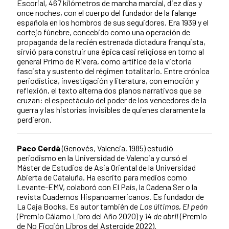
Escorial, 467 kilómetros de marcha marcial, diez días y
once noches, con el cuerpo del fundador de la falange
española en los hombros de sus seguidores. Era 1939 y el
cortejo fúnebre, concebido como una operación de
propaganda de la recién estrenada dictadura franquista,
sirvió para construir una épica casi religiosa en torno al
general Primo de Rivera, como artífice de la victoria
fascista y sustento del régimen totalitario. Entre crónica
periodística, investigación y literatura, con emoción y
reflexión, el texto alterna dos planos narrativos que se
cruzan: el espectáculo del poder de los vencedores de la
guerra y las historias invisibles de quienes claramente la
perdieron.
Paco Cerdà
(Genovés, Valencia, 1985) estudió
periodismo en la Universidad de Valencia y cursó el
Máster de Estudios de Asia Oriental de la Universidad
Abierta de Cataluña. Ha escrito para medios como
Levante-EMV, colaboró con El País, la Cadena Ser o la
revista Cuadernos Hispanoamericanos. Es fundador de
La Caja Books. Es autor también de
Los últimos
,
El peón
(Premio Cálamo Libro del Año 2020) y
14 de abril
(Premio
de No Ficción Libros del Asteroide 2022).