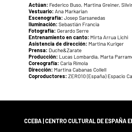
Actúan:
Federico Buso, Martina Greiner, Silvin
Vestuario:
Ana Markarian
Escenografía:
Josep Sarsanedas
Iluminación:
Sebastián Francia
Fotografía:
Gerardo Serre
Entrenamiento en canto:
Mirta Arrua Lichi
Asistencia de dirección:
Martina Kuriger
Prensa:
Duche&Zarate
Producción:
Lucas Lombardía, Marta Parram
Coreografía:
Carla Rímola
Dirección:
Martina Cabanas Collell
Coproductores:
ZERO10 (España) Espacio Cal
CCEBA | CENTRO CULTURAL DE ESPAÑA E