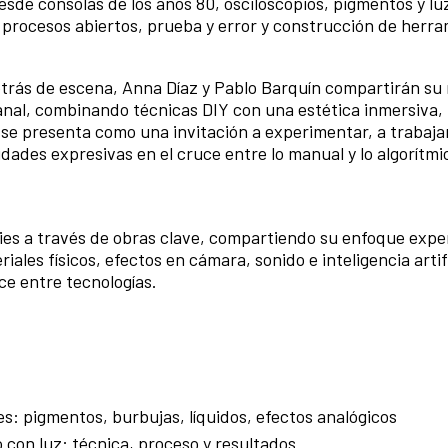
esde consolas de los años 80, osciloscopios, pigmentos y lu
 de procesos abiertos, prueba y error y construcción de herr
detrás de escena, Anna Díaz y Pablo Barquín compartirán s
sanal, combinando técnicas DIY con una estética inmersiva, 
 presenta como una invitación a experimentar, a trabajar
dades expresivas en el cruce entre lo manual y lo algorítmico
ries a través de obras clave, compartiendo su enfoque expe
iales físicos, efectos en cámara, sonido e inteligencia artif
ruce entre tecnologías.
s: pigmentos, burbujas, líquidos, efectos analógicos
o con luz: técnica, proceso y resultados