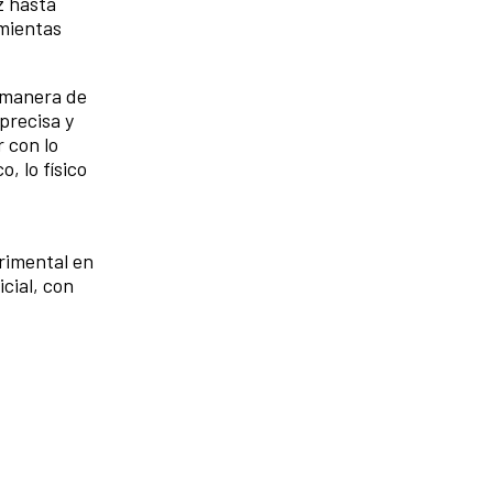
z hasta
amientas
u manera de
precisa y
 con lo
, lo físico
rimental en
icial, con