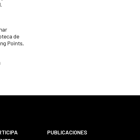
l.
nar
oteca de
ing Points,
s
RTICIPA
PUBLICACIONES