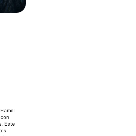
 Hamill
 con
s. Este
tos