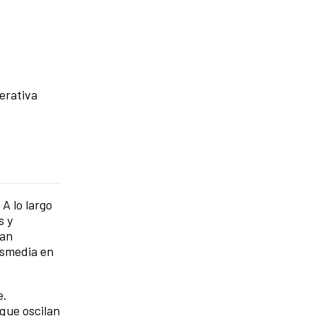
nerativa
A lo largo
s y
nan
nsmedia en
e.
 que oscilan