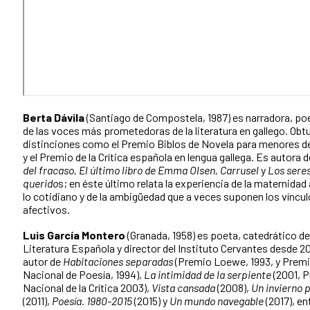
Berta Dávila
(Santiago de Compostela, 1987) es narradora, po
de las voces más prometedoras de la literatura en gallego. Obt
distinciones como el Premio Biblos de Novela para menores d
y el Premio de la Crítica española en lengua gallega. Es autora d
del fracaso, El último libro de Emma Olsen, Carrusel
y
Los sere
querido
s; en éste último relata la experiencia de la maternidad 
lo cotidiano y de la ambigüedad que a veces suponen los víncu
afectivos.
Luis García Montero
(Granada, 1958) es poeta, catedrático de
Literatura Española y director del Instituto Cervantes desde 2
autor de
Habitaciones separadas
(Premio Loewe, 1993, y Prem
Nacional de Poesía, 1994),
La intimidad de la serpiente
(2001, 
Nacional de la Crítica 2003),
Vista cansada
(2008),
Un invierno 
(2011),
Poesía. 1980-2015
(2015) y
Un mundo navegable
(2017), en