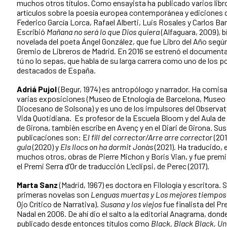
muchos otros títulos. Como ensayista ha publicado varios libr
artículos sobre la poesía europea contemporánea y ediciones c
Federico García Lorca, Rafael Alberti, Luis Rosales y Carlos Bar
Escribió
Mañana no será lo que Dios quiera
(Alfaguara, 2009), b
novelada del poeta Ángel González, que fue Libro del Año según
Gremio de Libreros de Madrid. En 2016 se estrenó el document
tú no lo sepas, que habla de su larga carrera como uno de los 
destacados de España.
Adriá Pujol
(Begur, 1974) es antropólogo y narrador. Ha comis
varias exposiciones (Museo de Etnología de Barcelona, Museo
Diocesano de Solsona) y es uno de los impulsores del Observato
Vida Quotidiana. Es profesor de la Escuela Bloom y del Aula de
de Girona, también escribe en Avenç y en el Diari de Girona. Su
publicaciones son: E
l fill del corrector/Arre arre corrector
(201
gula
(2020) y
Els llocs on ha dormit Jonàs
(2021). Ha traducido, 
muchos otros, obras de Pierre Michon y Boris Vian, y fue prem
el Premi Serra d’Or de traducción L’eclipsi, de Perec (2017).
Marta Sanz
(Madrid, 1967) es doctora en Filología y escritora. 
primeras novelas son
Lenguas muertas y Los mejores tiempos
Ojo Crítico de Narrativa).
Susana y los viejos
fue finalista del P
Nadal en 2006. De ahí dio el salto a la editorial Anagrama, dond
publicado desde entonces títulos como
Black, Black Black, Un