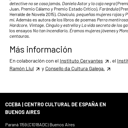
detective no se casa jamás, Daniela Astor y la caja negra
(Premi
Juan, Premio Cálamo y Premio Estado Crítico),
Farándula
(Pre
Herralde de Novela 2015),
Clavícula, pequeñas mujeres rojas
y
P
mí
. Además es autora de los libros de poemas
Perra mentirosa
Hardcore, Vintage, Cíngulo y estrella
y
La vida secreta de los ga
los ensayos
No tan incendiario, Éramos mujeres jóvenes
y
Mons
centauras
.
Más información
En colaboración con el
Instituto Cervantes
, el
Insti
Ramón Llul
y
Consello da Cultura Galega.
CCEBA | CENTRO CULTURAL DE ESPAÑA EN
BUENOS AIRES
Paraná 1159 (C1018ADC) Buenos Aires