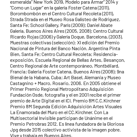
esmeralda“ New York 2019, Modelo para Armar“ 2014 y
“Como un Lugar“ en la galería Foster Catena (2011),
Borombombón en el Centro Cultural Recoleta (2011),
Strada Strada en el Museo Rosa Galísteo de Rodriguez,
Santa Fe; School Gallery, París (2009); Daniel Abate
Galería, Buenos Aires Aires (2005, 2008); Centro Cultural
Ricardo Rojas (2006) y Galería Doque, Barcelona, (2003).
Muestras colectivas (selección): XI edición del Premio
Nacional de Pintura del Banco Nación. Argentina Pinta
Bien, Santa Fe; Centro Cultural Recoleta; Residencia-
exposición, Escuela Regional de Bellas Artes, Besançon,
Centro Regional de Arte contemporáneo, Montbéliard,
Francia; Galeria Foster Catena, Buenos Aires (2008); 9na
Bienal de la Habana, Cuba; Art Basel, Alemania y Museo
Castagnino + Macro, Rosario, 2006. En 2005 obtiene el
Primer Premio Regional Metropolitano Adquisición
Fundación Osde, fotografía y el en 2001 recibe el primer
premio de Arte Digital en el ICI. Premio 8M C.C.Kirchner
Premio 8M Segunda Edición Adquisición Artes Visuales
La Enamorada del Muro en el CC.Kirchner. Con La
Multisectorial Invisible participan de Unánime en el
Premio Petrobras 2012. Es línea fundadora de la Gloriosa
Jpg desde 2015 colectivo activista de la imagen pobre.
Vive y trabaja en Buenos Aires.