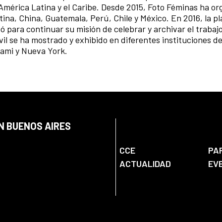
 América Latina y el Caribe. Desde 2015, Foto Féminas ha or
ina, China, Guatemala, Perú, Chile y México. En 2016, la p
eó para continuar su misión de celebrar y archivar el trabajo
il se ha mostrado y exhibido en diferentes instituciones de
iami y Nueva York.
N BUENOS AIRES
CCE
PA
ACTUALIDAD
EV