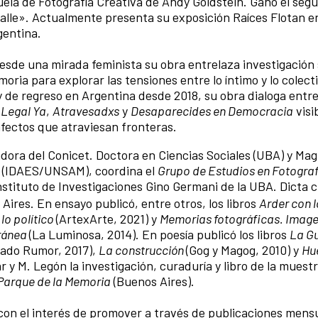
cuela de Fotografía Creativa de Andy Goldstein. Ganó el seg
alle». Actualmente presenta su exposición Raíces Flotan 
gentina.
 Desde una mirada feminista su obra entrelaza investigación 
ia para explorar las tensiones entre lo íntimo y lo colect
 de regreso en Argentina desde 2018, su obra dialoga entr
 Legal Ya
,
Atravesadxs
y
Desaparecides en Democracia
visi
fectos que atraviesan fronteras.
dora del Conicet. Doctora en Ciencias Sociales (UBA) y Mag
o (IDAES/UNSAM), coordina el
Grupo de Estudios en Fotograf
Instituto de Investigaciones Gino Germani de la UBA. Dicta 
ires. En ensayo publicó, entre otros, los libros
Arder con l
lo político
(ArtexArte, 2021) y
Memorias fotográficas. Image
oránea
(La Luminosa, 2014). En poesía publicó los libros
La Gu
ado Rumor, 2017),
La construcción
(Gog y Magog, 2010) y
Hu
r y M. Legón la investigación, curaduría y libro de la muest
l Parque de la Memoria
(Buenos Aires).
con el interés de promover a través de publicaciones mens