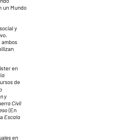
undo
en un Mundo
social y
ivo.
e ambos
bilizan
ister en
ía
cursos de
o
n y
erra Civil
eso
(En
ra
Escala
uales en