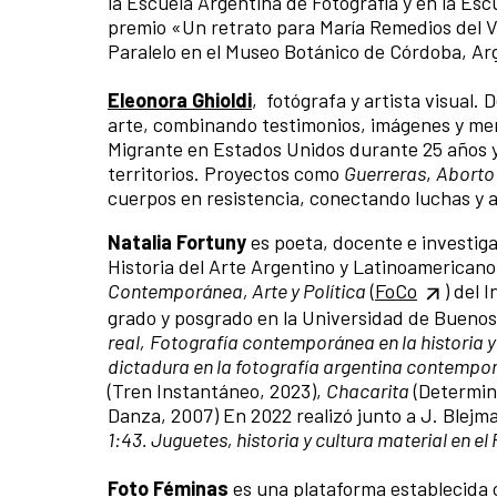
la Escuela Argentina de Fotografía y en la Es
premio «Un retrato para María Remedios del V
Paralelo en el Museo Botánico de Córdoba, Ar
Eleonora Ghioldi
, fotógrafa y artista visual.
arte, combinando testimonios, imágenes y memor
Migrante en Estados Unidos durante 25 años y
territorios. Proyectos como
Guerreras
,
Aborto
cuerpos en resistencia, conectando luchas y a
Natalia Fortuny
es poeta, docente e investiga
Historia del Arte Argentino y Latinoamerican
Contemporánea, Arte y Política
(
FoCo
) del 
grado y posgrado en la Universidad de Buenos A
real,
Fotografía contemporánea en la historia y 
dictadura en la fotografía argentina contemp
(Tren Instantáneo, 2023),
Chacarita
(Determin
Danza, 2007) En 2022 realizó junto a J. Blejma
1:43. Juguetes, historia y cultura material en e
Foto Féminas
es una plataforma establecida 