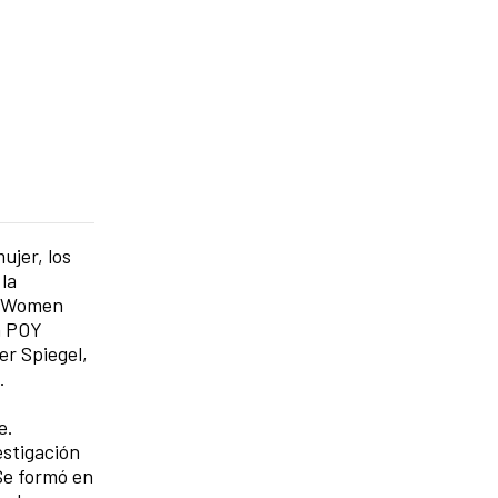
ujer, los
la
 y Women
n POY
r Spiegel,
s.
e.
estigación
 Se formó en