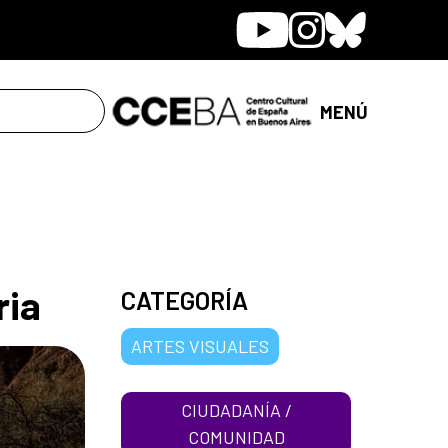
Youtube
Instagram
Bluesky
MENÚ
ria
CATEGORÍA
ARTES VISUALES
CIUDADANÍA /
COMUNIDAD