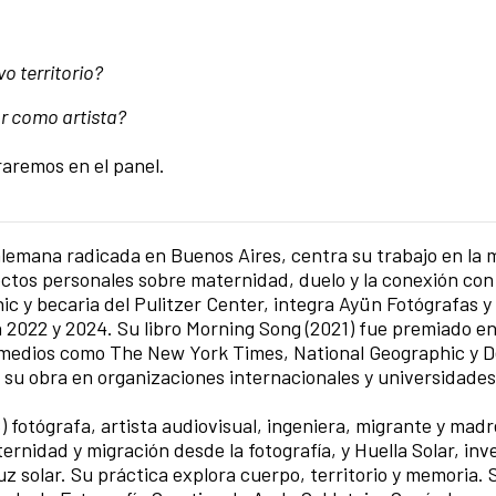
o territorio?
ar como artista?
raremos en el panel.
alemana radicada en Buenos Aires, centra su trabajo en la m
tos personales sobre maternidad, duelo y la conexión con 
ic y becaria del Pulitzer Center, integra Ayün Fotógrafas
2022 y 2024. Su libro Morning Song (2021) fue premiado e
medios como The New York Times, National Geographic y De
 su obra en organizaciones internacionales y universidade
) fotógrafa, artista audiovisual, ingeniera, migrante y madr
rnidad y migración desde la fotografía, y Huella Solar, inv
uz solar. Su práctica explora cuerpo, territorio y memoria.