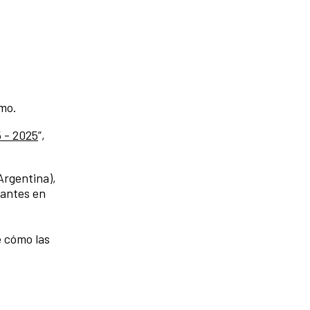
smo.
 - 2025
”,
Argentina),
rantes en
e cómo las