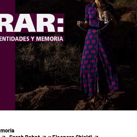
emoria
,
Sarah Pabst
y
Eleonora Ghioldi