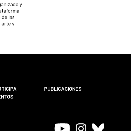
ganizado y
lataforma
 de las
 arte y
RTICIPA
PUBLICACIONES
ENTOS
Youtube
Instagram
Bluesky