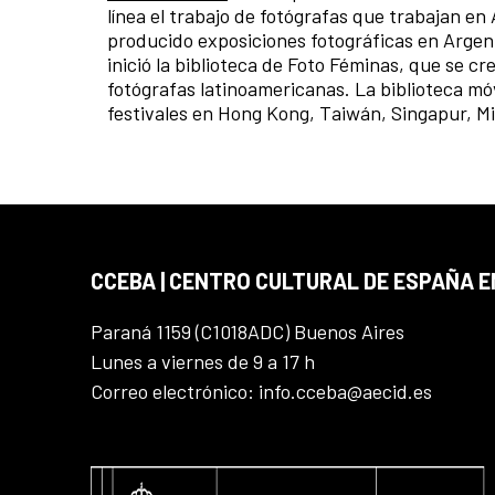
línea el trabajo de fotógrafas que trabajan en
producido exposiciones fotográficas en Argent
inició la biblioteca de Foto Féminas, que se cr
fotógrafas latinoamericanas. La biblioteca móv
festivales en Hong Kong, Taiwán, Singapur, M
CCEBA | CENTRO CULTURAL DE ESPAÑA E
Paraná 1159 (C1018ADC) Buenos Aires
Lunes a viernes de 9 a 17 h
Correo electrónico: info.cceba@aecid.es