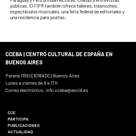
públicas. El FIPR también ofrece talleres, trasnoches,
espectáculos musicales, una feria federal de editoriales y
una residencia para poetas.
CCEBA | CENTRO CULTURAL DE ESPAÑA EN
BUENOS AIRES
Paraná 1159 (C1018ADC) Buenos Aires
Lunes a viernes de 9 a 17 h
Correo electrónico: info.cceba@aecid.es
CCE
PARTICIPA
PUBLICACIONES
ACTUALIDAD