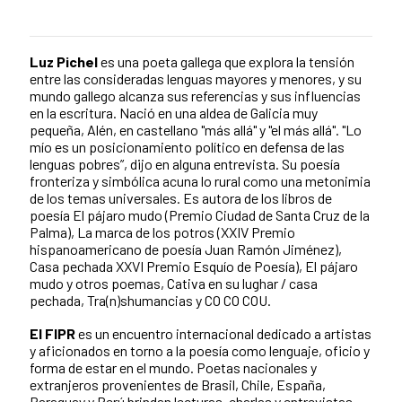
Luz Pichel
es una poeta gallega que explora la tensión
entre las consideradas lenguas mayores y menores, y su
mundo gallego alcanza sus referencias y sus influencias
en la escritura. Nació en una aldea de Galicia muy
pequeña, Alén, en castellano "más allá" y "el más allá". "Lo
mío es un posicionamiento político en defensa de las
lenguas pobres”, dijo en alguna entrevista. Su poesía
fronteriza y simbólica acuna lo rural como una metonimia
de los temas universales. Es autora de los libros de
poesía El pájaro mudo (Premio Ciudad de Santa Cruz de la
Palma), La marca de los potros (XXIV Premio
hispanoamericano de poesía Juan Ramón Jiménez),
Casa pechada XXVI Premio Esquío de Poesía), El pájaro
mudo y otros poemas, Cativa en su lughar / casa
pechada, Tra(n)shumancias y CO CO COU.
El FIPR
es un encuentro internacional dedicado a artistas
y aficionados en torno a la poesía como lenguaje, oficio y
forma de estar en el mundo. Poetas nacionales y
extranjeros provenientes de Brasil, Chile, España,
Paraguay y Perú brindan lecturas, charlas y entrevistas