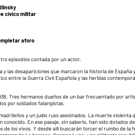
dlinsky
e cívico militar
ompletar aforo
atro episodios contada por un actor.
sía y las desapariciones que marcaron la historia de España 
tico entre la Guerra Civil Española y las heridas contempor
936. Tres hermanos dueños de un bar frecuentado por artis
ados por soldados falangistas.
 madrileños y un judío ruso asesinados. La muerte violenta
han conocido. En ese pasaje, sin saberlo, han sido dotados d
 de los vivos. Y desde allí buscarán torcer el rumbo de la h
s actores de La barraca, Carmen Luna, una militante republ