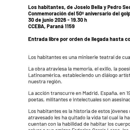
Los habitantes, de Joselo Bella y Pedro Se
Conmemoración del 50º aniversario del golp
30 de junio 2026 - 19.30 h
CCEBA, Paraná 1159
Entrada libre por orden de llegada hasta c
Los habitantes es una miniserie teatral de cu
La obra atraviesa la memoria, el exilio, la poe
Latinoamérica, estableciendo un diálogo artís
nuestra región.
La acción transcurre en Madrid, España, en 1
poetas, militantes e intelectuales son asesin
Los habitantes es la historia de estos jóvenes
atravesado les ha quitado la vida tal cual la 
cuentan con la habilidad de habitar los cuerpos
salvar a sus amigos Federico García Lorca, lo