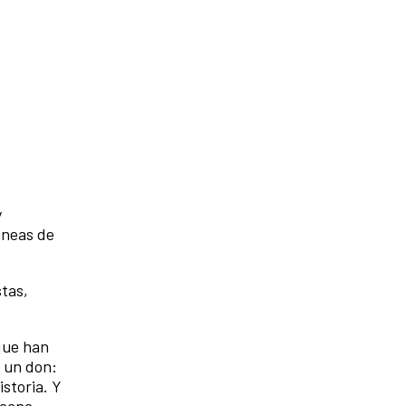
y
áneas de
tas,
 que han
e un don:
istoria. Y
icana