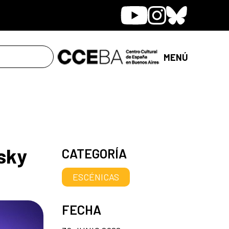
Youtube
Instagram
Bluesky
MENÚ
nsky
CATEGORÍA
ESCÉNICAS
FECHA