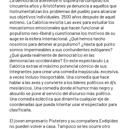
La democracia ateniense ni siquiera ha cumplido los
cincuenta años y Aristófanes ya denuncia a aquellos que
instrumentalizan los problemas del pueblo para alcanzar
sus objetivos individuales. 2500 años después de aquel
estreno, La Calòrica revisita Las aves para estudiar los
mecanismos emocionales que hacen funcionar al
populismo neo-liberal y cuestionarse los motivos de su
auge en la esfera internacional. ¿Qué hemos hecho
nosotros para detener al populismo? ¿Hasta qué punto
somos impermeables a sus contundentes eslóganes?
¿Qué queda realmente de democrático en las
democracias occidentales? En este espectáculo La
Calórica extrae el máximo potencial cómico de sus
integrantes para crear una comedia mayúscula, excesiva,
a veces incluso insoportable. Una comedia que hace
hablar a las aves y convierte a los líderes políticos en dj’s
mesiánicos. Una comedia donde el humor más negro y
absurdo se pone al servicio del discurso más político.
Una comedia ecléctica que dinamita cualquier eje de
coordenadas que pueda intentar usar el espectador para
clasificarla.
El joven empresario Pistetero y su compañera Evélpides
no pueden volver a casa. Tampoco se les ocurre otro