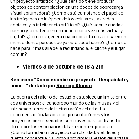
un proyecto artístico? ¿Qué sentido tiene producir
objetos de contemplación en una época de sobrecarga
visual abrumadora? ¿Cómo está cambiando el papel de
las imágenes en la época de los celulares, las redes
sociales y la inteligencia artificial? ¿Qué lugar le queda al
cuerpo y la materia en un mundo cada vez más virtual y
digital? ¿Cómo se genera una propuesta novedosa en un
mundo donde parece que ya está todo hecho? ¿Cómo se
hace para ir más allá de la redundancia, el cliché y el lugar
común?
Viernes 3 de octubre de 18 a 21h
Seminario “Cómo escribir un proyecto. Despabílate,
amor…” dictado por
Rodrigo Alonso
La puerta del taller o del estudio establece un límite entre
dos universos: el candoroso mundo de las musas y el
intrincado terreno de la circulación del arte. La
documentación, las buenas presentaciones y los
proyectos bien diseñados son claves para un tránsito
fluido por los escenarios del arte contemporáneo.
¿Cómo formular un proyecto con claridad, viabilidad y
fuerza conceptual? ¿Cómo aproximar la visión del artista