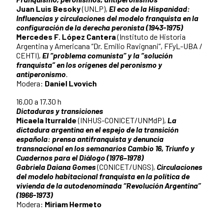
Juan Luis Besoky
(UNLP),
El eco de la Hispanidad:
Influencias y circulaciones del modelo franquista en la
configuración de la derecha peronista (1943-1975)
Mercedes F. López Cantera
(Instituto de Historia
Argentina y Americana “Dr. Emilio Ravignani”, FFyL-UBA /
CEHTI),
El “problema comunista” y la “solución
franquista” en los orígenes del peronismo y
antiperonismo
.
Modera:
Daniel Lvovich
16.00 a 17.30 h
Dictaduras y transiciones
Micaela Iturralde
(INHUS-CONICET/UNMdP),
La
dictadura argentina en el espejo de la transición
española: prensa antifranquista y denuncia
transnacional en los semanarios Cambio 16, Triunfo y
Cuadernos para el Diálogo (1976–1978)
Gabriela Daiana Gomes
(CONICET/UNGS),
Circulaciones
del modelo habitacional franquista en la política de
vivienda de la autodenominada “Revolución Argentina”
(1966-1973)
Modera:
Miriam Hermeto