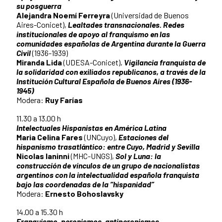
su posguerra
Alejandra Noemí Ferreyra
(Universidad de Buenos
Aires-Conicet),
Lealtades transnacionales. Redes
institucionales de apoyo al franquismo en las
comunidades españolas de Argentina durante la Guerra
Civil
(1936-1939)
Miranda Lida
(UDESA-Conicet),
Vigilancia franquista de
la solidaridad con exiliados republicanos, a través de la
Institución Cultural Española de Buenos Aires (1936-
1945)
Modera:
Ruy Farías
11.30 a 13.00 h
Intelectuales Hispanistas en América Latina
Maria Celina Fares
(UNCuyo),
Estaciones del
hispanismo trasatlántico: entre Cuyo, Madrid y Sevilla
Nicolas Ianinni
(MHC-UNGS),
Sol y Luna: la
construcción de vínculos de un grupo de nacionalistas
argentinos con la intelectualidad española franquista
bajo las coordenadas de la “hispanidad”
Modera:
Ernesto Bohoslavsky
14.00 a 15.30 h
Franquismo, peronismos, antiperonismos