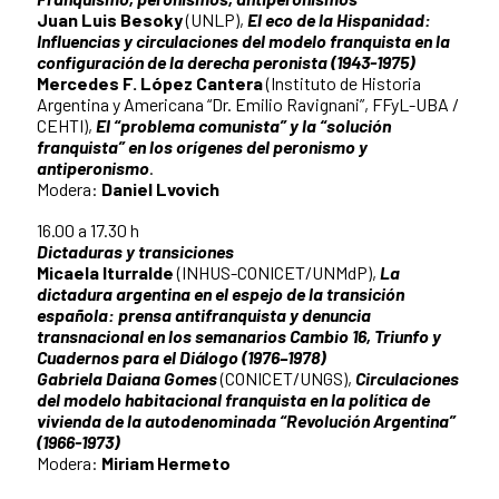
Juan Luis Besoky
(UNLP),
El eco de la Hispanidad:
Influencias y circulaciones del modelo franquista en la
configuración de la derecha peronista (1943-1975)
Mercedes F. López Cantera
(Instituto de Historia
Argentina y Americana “Dr. Emilio Ravignani”, FFyL-UBA /
CEHTI),
El “problema comunista” y la “solución
franquista” en los orígenes del peronismo y
antiperonismo
.
Modera:
Daniel Lvovich
16.00 a 17.30 h
Dictaduras y transiciones
Micaela Iturralde
(INHUS-CONICET/UNMdP),
La
dictadura argentina en el espejo de la transición
española: prensa antifranquista y denuncia
transnacional en los semanarios Cambio 16, Triunfo y
Cuadernos para el Diálogo (1976–1978)
Gabriela Daiana Gomes
(CONICET/UNGS),
Circulaciones
del modelo habitacional franquista en la política de
vivienda de la autodenominada “Revolución Argentina”
(1966-1973)
Modera:
Miriam Hermeto