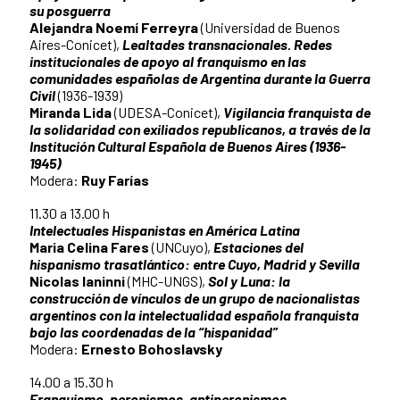
su posguerra
Alejandra Noemí Ferreyra
(Universidad de Buenos
Aires-Conicet),
Lealtades transnacionales. Redes
institucionales de apoyo al franquismo en las
comunidades españolas de Argentina durante la Guerra
Civil
(1936-1939)
Miranda Lida
(UDESA-Conicet),
Vigilancia franquista de
la solidaridad con exiliados republicanos, a través de la
Institución Cultural Española de Buenos Aires (1936-
1945)
Modera:
Ruy Farías
11.30 a 13.00 h
Intelectuales Hispanistas en América Latina
Maria Celina Fares
(UNCuyo),
Estaciones del
hispanismo trasatlántico: entre Cuyo, Madrid y Sevilla
Nicolas Ianinni
(MHC-UNGS),
Sol y Luna: la
construcción de vínculos de un grupo de nacionalistas
argentinos con la intelectualidad española franquista
bajo las coordenadas de la “hispanidad”
Modera:
Ernesto Bohoslavsky
14.00 a 15.30 h
Franquismo, peronismos, antiperonismos