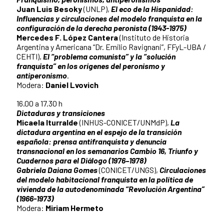
Juan Luis Besoky
(UNLP),
El eco de la Hispanidad:
Influencias y circulaciones del modelo franquista en la
configuración de la derecha peronista (1943-1975)
Mercedes F. López Cantera
(Instituto de Historia
Argentina y Americana “Dr. Emilio Ravignani”, FFyL-UBA /
CEHTI),
El “problema comunista” y la “solución
franquista” en los orígenes del peronismo y
antiperonismo
.
Modera:
Daniel Lvovich
16.00 a 17.30 h
Dictaduras y transiciones
Micaela Iturralde
(INHUS-CONICET/UNMdP),
La
dictadura argentina en el espejo de la transición
española: prensa antifranquista y denuncia
transnacional en los semanarios Cambio 16, Triunfo y
Cuadernos para el Diálogo (1976–1978)
Gabriela Daiana Gomes
(CONICET/UNGS),
Circulaciones
del modelo habitacional franquista en la política de
vivienda de la autodenominada “Revolución Argentina”
(1966-1973)
Modera:
Miriam Hermeto