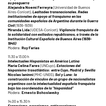
su posguerra
Alejandra Noemí Ferreyra
(Universidad de Buenos
Aires-Conicet),
Lealtades transnacionales. Redes
institucionales de apoyo al franquismo en las
comunidades españolas de Argentina durante la Guerra
Civil
(1936-1939)
Miranda Lida
(UDESA-Conicet),
Vigilancia franquista de
la solidaridad con exiliados republicanos, a través de la
Institución Cultural Española de Buenos Aires (1936-
1945)
Modera:
Ruy Farías
11.30 a 13.00 h
Intelectuales Hispanistas en América Latina
Maria Celina Fares
(UNCuyo),
Estaciones del
hispanismo trasatlántico: entre Cuyo, Madrid y Sevilla
Nicolas Ianinni
(MHC-UNGS),
Sol y Luna: la
construcción de vínculos de un grupo de nacionalistas
argentinos con la intelectualidad española franquista
bajo las coordenadas de la “hispanidad”
Modera:
Ernesto Bohoslavsky
14.00 a 15.30 h
Franquismo, peronismos, antiperonismos