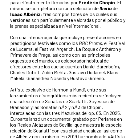
para el instrumento firmadas por
Frédéric Chopin
. El
mismo se completará con una selección de
Iberia
de
Isaac Albéniz
: tres compositores de los cuales sus
versiones son particularmente valoradas por el público y
la prensa especializada a nivel internacional.
Con una intensa agenda que incluye presentaciones en
prestigiosos festivales como los
BBC Proms
, el Festival
de Lucerna, el Festival Argerich, La Roque d’Anthéron y
Primavera de Praga, así como con las principales
orquestas del mundo, es colaborador habitual de
directores entre los que se cuentan Daniel Barenboim,
Charles Dutoit, Zubin Mehta, Gustavo Dudamel, Klaus
Mäkelä, Gianandrea Noseda y Gustavo Gimeno.
Artista exclusivo de Harmonia Mundi, entre sus
lanzamientos discográficos más recientes se incluyen
una selección de Sonatas de Scarlatti, Goyescas de
Granados y las Sonatas n.º 2 y n.º 3 de Chopin,
intercaladas con las tres Mazurkas del op. 63. En 2025,
Euroarts lanzó un documental grabado por Perianes en
los Reales Alcázares de Sevilla, que muestra la especial
relación de Scarlatti con esa ciudad andaluza, así como
de Albéniz con la misma. En 2019 fue nombrado «Artista