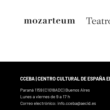
CCEBA | CENTRO CULTURAL DE ESPAÑA E
Paraná 1159 (C1018ADC) Buenos Aires
Lunes a viernes de 9 a 17 h
Correo electrónico: info.cceba@aecid.es