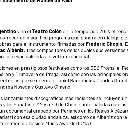
l nacimiento de Manuel de Falla
gentino
y en el
Teatro Colón
en la temporada 2017, el ren
 ofrecer un magnífico programa que pondrá en diálogo pie
obras para el instrumento firmadas por
Frédéric Chopin
. 
ac Albéniz
: tres compositores de los cuales sus versiones 
prensa especializada a nivel internacional.
iones en prestigiosos festivales como los
BBC Proms
, el Fe
héron y Primavera de Praga, así como con las principales or
 entre los que se cuentan Daniel Barenboim, Charles Dutoit
andrea Noseda y Gustavo Gimeno.
s lanzamientos discográficos más recientes se incluyen un
y las Sonatas n.º 2 y n.º 3 de Chopin, intercaladas con las 
 un documental grabado por Perianes en los Reales Alcázar
carlatti con esa ciudad andaluza, así como de Albéniz con l
ternational Classical Music Awards (ICMA).