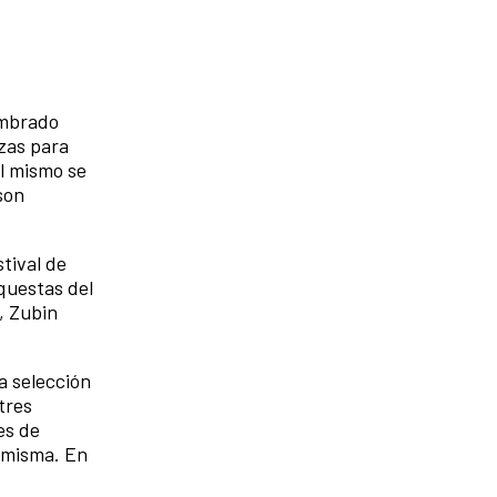
ombrado
zas para
El mismo se
son
stival de
questas del
, Zubin
a selección
tres
es de
a misma. En