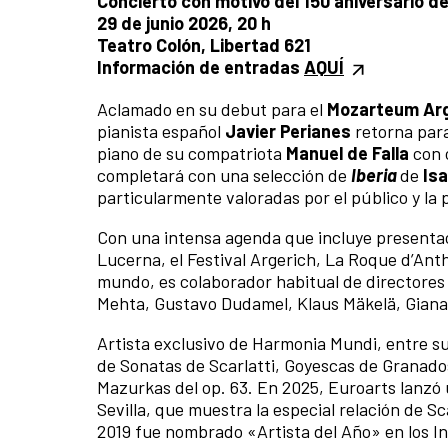
Concierto con motivo del 150 aniversario de
29 de junio 2026, 20 h
Teatro Colón, Libertad 621
Información de entradas
AQUÍ
Aclamado en su debut para el
Mozarteum Ar
pianista español
Javier Perianes
retorna para
piano de su compatriota
Manuel de Falla
con 
completará con una selección de
Iberia
de
Isa
particularmente valoradas por el público y la 
Con una intensa agenda que incluye presentac
Lucerna, el Festival Argerich, La Roque d’Ant
mundo, es colaborador habitual de directores
Mehta, Gustavo Dudamel, Klaus Mäkelä, Gian
Artista exclusivo de Harmonia Mundi, entre su
de Sonatas de Scarlatti, Goyescas de Granados 
Mazurkas del op. 63. En 2025, Euroarts lanzó
Sevilla, que muestra la especial relación de S
2019 fue nombrado «Artista del Año» en los In