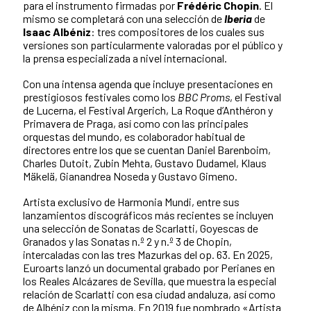
para el instrumento firmadas por
Frédéric Chopin
. El
mismo se completará con una selección de
Iberia
de
Isaac Albéniz
: tres compositores de los cuales sus
versiones son particularmente valoradas por el público y
la prensa especializada a nivel internacional.
Con una intensa agenda que incluye presentaciones en
prestigiosos festivales como los
BBC Proms
, el Festival
de Lucerna, el Festival Argerich, La Roque d’Anthéron y
Primavera de Praga, así como con las principales
orquestas del mundo, es colaborador habitual de
directores entre los que se cuentan Daniel Barenboim,
Charles Dutoit, Zubin Mehta, Gustavo Dudamel, Klaus
Mäkelä, Gianandrea Noseda y Gustavo Gimeno.
Artista exclusivo de Harmonia Mundi, entre sus
lanzamientos discográficos más recientes se incluyen
una selección de Sonatas de Scarlatti, Goyescas de
Granados y las Sonatas n.º 2 y n.º 3 de Chopin,
intercaladas con las tres Mazurkas del op. 63. En 2025,
Euroarts lanzó un documental grabado por Perianes en
los Reales Alcázares de Sevilla, que muestra la especial
relación de Scarlatti con esa ciudad andaluza, así como
de Albéniz con la misma. En 2019 fue nombrado «Artista