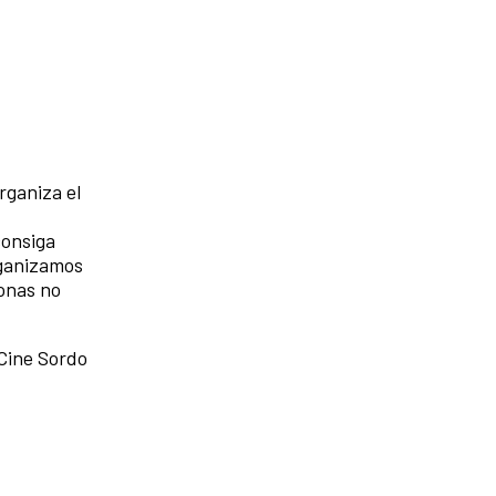
rganiza el
consiga
rganizamos
onas no
 Cine Sordo