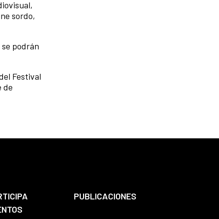
iovisual,
ine sordo,
s se podrán
del Festival
e de
RTICIPA
PUBLICACIONES
ENTOS