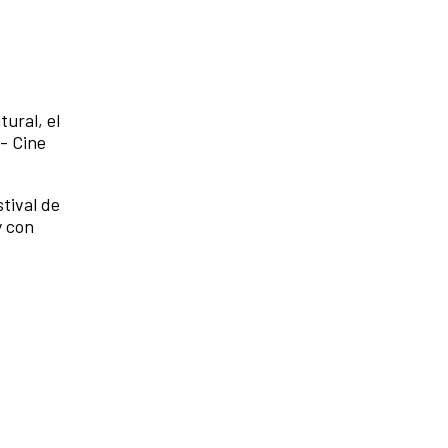
ural, el
 - Cine
tival de
y con