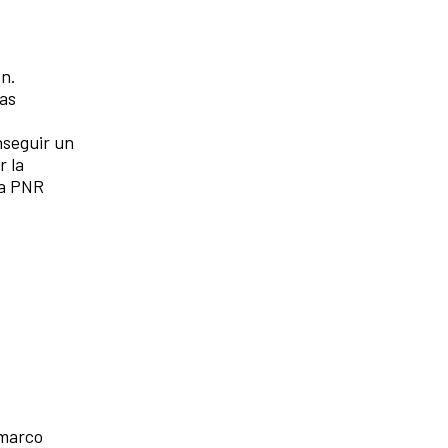
ón.
zas
nseguir un
r la
la PNR
 marco