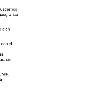
 Cuadernos
 geográfico
dición
 con el
as
as, sin
Chile,
ra