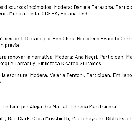
nos discursos incómodos. Modera: Daniela Tarazona. Partic
eno, Mónica Ojeda. CCEBA, Paraná 1159.
", sesión 1. Dictado por Ben Clark. Biblioteca Evaristo Carr
ón previa
para renovar la narrativa. Modera: Ana Negri. Participan: Ma
 Roque Larraquy. Biblioteca Ricardo Güiraldes.
 la escritura. Modera: Valeria Tentoni. Participan: Emilian
BA.
ón 2. Dictado por Alejandra Moffat. Librería Mandrágora.
att, Ben Clark, Clara Muschietti, Paula Peyseré. Biblioteca 