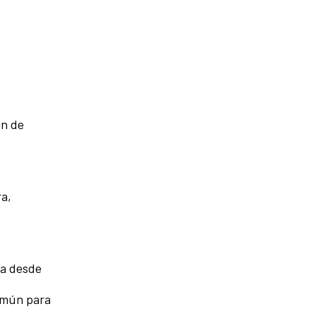
in de
ra,
da desde
común para