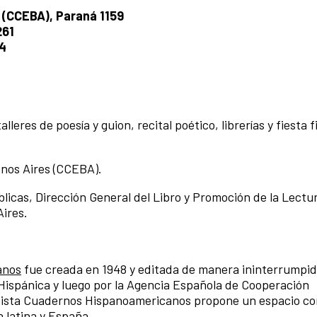
 (CCEBA), Paraná 1159
261
84
eres de poesía y guion, recital poético, librerías y fiesta f
enos Aires (CCEBA).
blicas, Dirección General del Libro y Promoción de la Lectu
Aires.
anos
fue creada en 1948 y editada de manera ininterrumpi
 Hispánica y luego por la Agencia Española de Cooperación
 revista Cuadernos Hispanoamericanos propone un espacio 
ca latina y España.