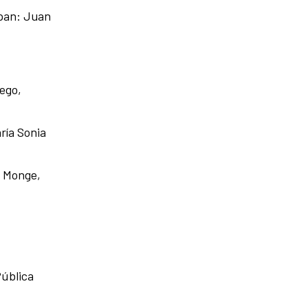
ipan: Juan
iego,
ría Sonia
o Monge,
Pública