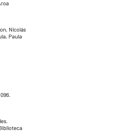
Aroa
on, Nicolás
la, Paula
 1096.
les.
Biblioteca