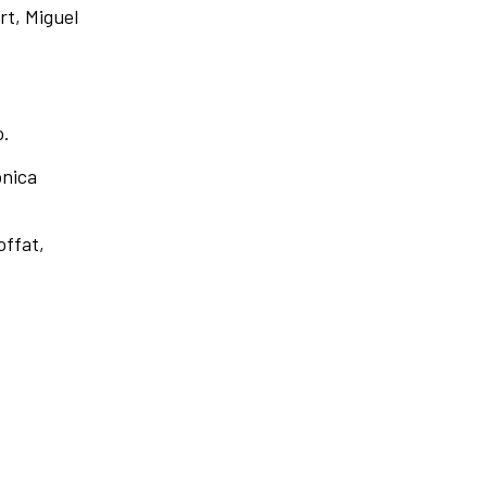
rt, Miguel
o.
ónica
offat,