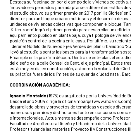
Destaca su fascinación por el campo de la vivienda colectiva,
innovadores pensados para adaptarse a diferentes estilos de 
el estudio obtuvo su primer premio en 2017 por 'Illa Glòries' en
director para un bloque urbano multiusos y el desarrollo de una 
unidades de viviendas colectivas que componen el bloque. Ta
'Kitch-room' logró el primer premio para desarrollar un edifici
equipamiento público en planta baja, cuya tipología de vivienda
posición central de la cocina en la casa. Por último, su recient
liderar el Modelo de Nuevos Ejes Verdes del plan urbanístico 'Su
llevó al estudio a sentar las bases para la transformación soste
Eixample en la próxima década. Dentro de este plan, el estud
del diseño de la calle Consell de Cent, el eje principal. Estos t
están hoy en día en construcción, así como la voluntad de Cier
su práctica fuera de los límites de su querida ciudad natal, Bar
COORDINACIÓN ACADÉMICA:
Ignacio Montaldo
(1975) es arquitecto por la Universidad de 
Desde el año 2004 dirige la oficina moarqs (www.moarqs.com)
desarrollado obras y proyectos de temáticas y escalas diversa
numerosos premios y distinciones tanto en concursos como e
e internacionales. Actualmente se desempeña como Profesor A
Facultad de Arquitectura Diseño y Urbanismo de la Universidad
Profesor titular de las materias Proyecto II y Construcciones III