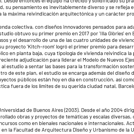
l. Desde entonces el equipo ha crecido y solidificado su prá
ad, su pensamiento es inevitablemente diverso y se refleja 
 la máxima reivindicación arquitectónica y un carácter pr
vienda colectiva, con diseños innovadores pensados para ad
studio obtuvo su primer premio en 2017 por 'Illa Glòries' en
sos y el desarrollo de una de las cuatro unidades de vivien
 proyecto 'Kitch-room' logró el primer premio para desarr
co en planta baja, cuya tipología de vivienda reivindica la 
u reciente adjudicación para liderar el Modelo de Nuevos Eje
ó al estudio a sentar las bases para la transformación sosten
ro de este plan, el estudio se encarga además del diseño de
royectos públicos están hoy en día en construcción, así como
tica fuera de los límites de su querida ciudad natal, Barce
Universidad de Buenos Aires (2003). Desde el año 2004 dirige
llado obras y proyectos de temáticas y escalas diversas,
ncursos como en bienales nacionales e internacionales. A
en la Facultad de Arquitectura Diseño y Urbanismo de la 