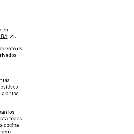
a en
/UBA
.
amiento es
privados
antas
ositivos
o plantas
ean los
ecta todos
la cocina
 pero