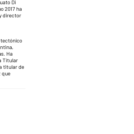
cuato Di
ño 2017 ha
y director
itectónico
ntina,
as. Ha
 Titular
 titular de
z que