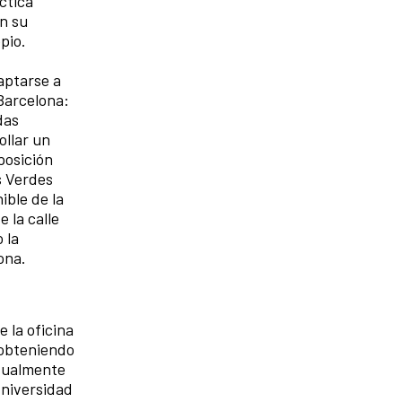
ctica
en su
opio.
aptarse a
 Barcelona:
das
ollar un
posición
s Verdes
ible de la
 la calle
 la
lona.
 la oficina
 obteniendo
ctualmente
Universidad