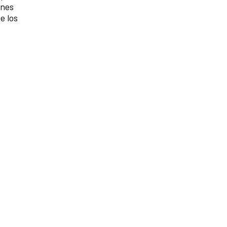
unes
e los