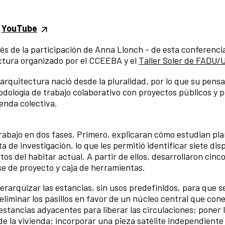
y
YouTube
vés de la participación de Anna Llonch - de esta conferenci
ctura organizado por el CCEEBA y el
Taller Soler de FADU
 arquitectura nació desde la pluralidad, por lo que su pens
odología de trabajo colaborativo con proyectos públicos y 
ienda colectiva.
abajo en dos fases. Primero, explicaran cómo estudian pl
e investigación, lo que les permitió identificar siete disp
os del habitar actual. A partir de ellos, desarrollaron cinc
se de proyecto y caja de herramientas.
erarquizar las estancias, sin usos predefinidos, para que s
iminar los pasillos en favor de un núcleo central que con
 estancias adyacentes para liberar las circulaciones; poner 
 de la vivienda; incorporar una pieza satélite independiente