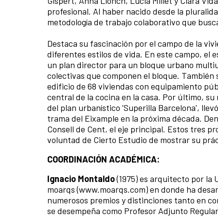
Gispert, Anna Llonch, Lucia Millet y Clara Vida
profesional. Al haber nacido desde la pluralid
metodología de trabajo colaborativo que busca
Destaca su fascinación por el campo de la vi
diferentes estilos de vida. En este campo, el e
un plan director para un bloque urbano multiu
colectivas que componen el bloque. También su
edificio de 68 viviendas con equipamiento públi
central de la cocina en la casa. Por último, s
del plan urbanístico 'Superilla Barcelona', llev
trama del Eixample en la próxima década. Dent
Consell de Cent, el eje principal. Estos tres p
voluntad de Cierto Estudio de mostrar su prác
COORDINACIÓN ACADÉMICA:
Ignacio Montaldo
(1975) es arquitecto por la 
moarqs (www.moarqs.com) en donde ha desarro
numerosos premios y distinciones tanto en co
se desempeña como Profesor Adjunto Regular 