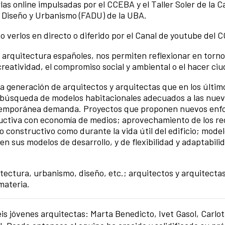
as online impulsadas por el CCEBA y el Taller Soler de la C
y Diseño y Urbanismo (FADU) de la UBA.
 o verlos en directo o diferido por el Canal de youtube del
arquitectura españoles, nos permiten reflexionar en torno 
creatividad, el compromiso social y ambiental o el hacer ci
a generación de arquitectos y arquitectas que en los últim
a búsqueda de modelos habitacionales adecuados a las nue
ntemporánea demanda. Proyectos que proponen nuevos enfo
tructiva con economía de medios; aprovechamiento de los re
o constructivo como durante la vida útil del edificio; mode
n sus modelos de desarrollo, y de flexibilidad y adaptabilid
tectura, urbanismo, diseño, etc.; arquitectos y arquitecta
 materia.
s jóvenes arquitectas: Marta Benedicto, Ivet Gasol, Carlot