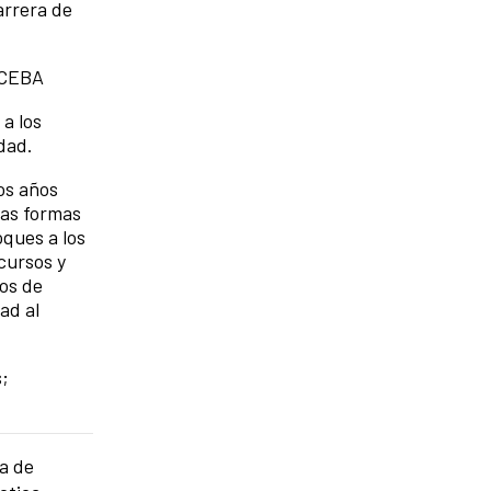
arrera de
 CCEBA
a los
udad.
os años
vas formas
ques a los
cursos y
los de
ad al
s;
a de