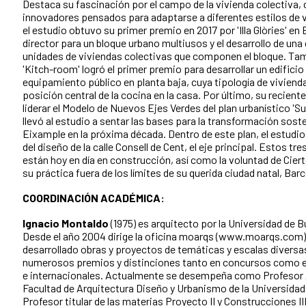
Destaca su fascinación por el campo de la vivienda colectiva,
innovadores pensados para adaptarse a diferentes estilos de 
el estudio obtuvo su primer premio en 2017 por 'Illa Glòries' en
director para un bloque urbano multiusos y el desarrollo de una 
unidades de viviendas colectivas que componen el bloque. Ta
'Kitch-room' logró el primer premio para desarrollar un edifici
equipamiento público en planta baja, cuya tipología de vivienda
posición central de la cocina en la casa. Por último, su recient
liderar el Modelo de Nuevos Ejes Verdes del plan urbanístico 'Su
llevó al estudio a sentar las bases para la transformación soste
Eixample en la próxima década. Dentro de este plan, el estud
del diseño de la calle Consell de Cent, el eje principal. Estos t
están hoy en día en construcción, así como la voluntad de Cier
su práctica fuera de los límites de su querida ciudad natal, Bar
COORDINACIÓN ACADÉMICA:
Ignacio Montaldo
(1975) es arquitecto por la Universidad de 
Desde el año 2004 dirige la oficina moarqs (www.moarqs.com)
desarrollado obras y proyectos de temáticas y escalas diversa
numerosos premios y distinciones tanto en concursos como e
e internacionales. Actualmente se desempeña como Profesor A
Facultad de Arquitectura Diseño y Urbanismo de la Universidad
Profesor titular de las materias Proyecto II y Construcciones III