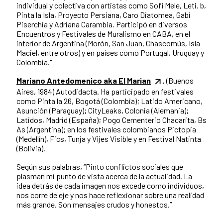
individual y colectiva con artistas como Sofi Mele, Leti. b,
Pinta la Isla, Proyecto Persiana, Caro Diatomea, Gabi
Piserchia y Adriana Carambia. Participó en diversos
Encuentros y Festivales de Muralismo en CABA, en el
interior de Argentina (Morón, San Juan, Chascomús, Isla
Maciel, entre otros) y en países como Portugal, Uruguay y
Colombia."
Mariano Antedomenico aka El Marian
, (Buenos
Aires, 1984) Autodidacta. Ha participado en festivales
como Pinta la 26, Bogotá (Colombia); Latido Americano,
Asunción (Paraguay); CityLeaks, Colonia (Alemania);
Latidos, Madrid (España); Pogo Cementerio Chacarita, Bs
As (Argentina); en los festivales colombianos Pictopia
(Medellín), Fics, Tunja y Vijes Visible y en Festival Natinta
(Bolivia).
Según sus palabras, “Pinto conflictos sociales que
plasman mi punto de vista acerca de la actualidad. La
idea detrás de cada imagen nos excede como individuos,
nos corre de eje y nos hace reflexionar sobre una realidad
más grande. Son mensajes crudos y honestos.”