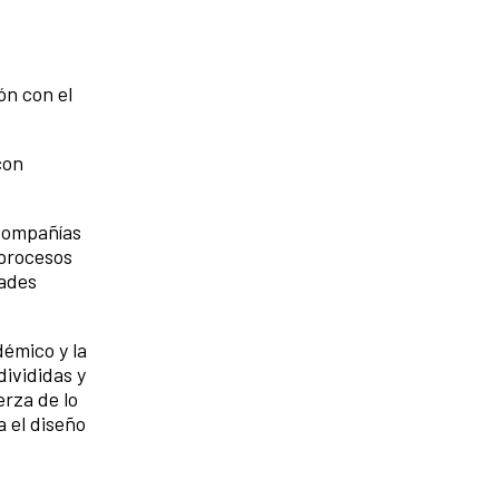
ón con el
con
 compañías
 procesos
dades
démico y la
ivididas y
rza de lo
a el diseño