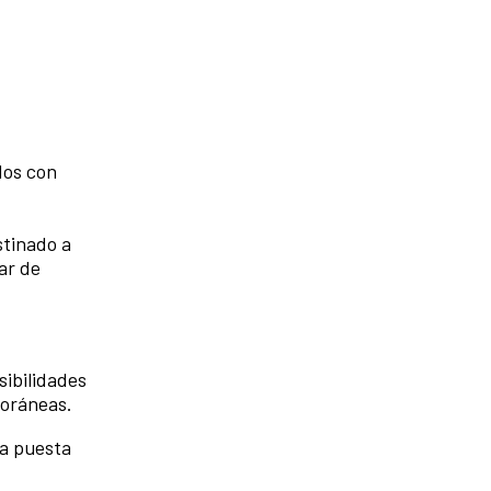
dos con
stinado a
ar de
sibilidades
poráneas.
la puesta