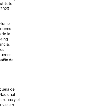
stituto
 2023.
o Humo
riones
 de la
pring
encia,
Los
 Buenos
pañía de
scuela de
 Nacional
torchas y el
tivas en