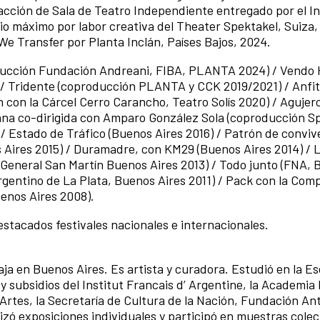
acción de Sala de Teatro Independiente entregado por el In
o máximo por labor creativa del Theater Spektakel, Suiza,
We Transfer por Planta Inclán, Países Bajos, 2024.
oducción Fundación Andreani, FIBA, PLANTA 2024) / Vend
 / Tridente (coproducción PLANTA y CCK 2019/2021) / Anfit
con la Cárcel Cerro Carancho, Teatro Solís 2020) / Agujero
ana co-dirigida con Amparo González Sola (coproducción S
/ Estado de Tráfico (Buenos Aires 2016) / Patrón de conviv
Aires 2015) / Duramadre, con KM29 (Buenos Aires 2014) / 
General San Martín Buenos Aires 2013) / Todo junto (FNA,
Argentino de La Plata, Buenos Aires 2011) / Pack con la Com
uenos Aires 2008).
stacados festivales nacionales e internacionales.
baja en Buenos Aires. Es artista y curadora. Estudió en la E
 subsidios del Institut Francais d’ Argentine, la Academia
 Artes, la Secretaría de Cultura de la Nación, Fundación An
izó exposiciones individuales y participó en muestras colec