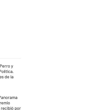
Perro y
lítica.
es de la
l Panorama
Premio
 recibió por