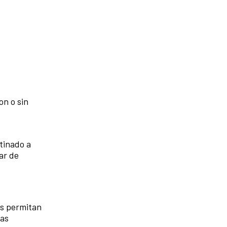
on o sin
stinado a
ar de
es permitan
las