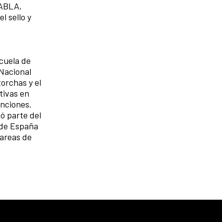
HABLA,
l sello y
scuela de
 Nacional
torchas y el
tivas en
inciones.
mó parte del
 de España
tareas de