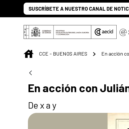
Saltar al contenido principal
SUSCRÍBETE A NUESTRO CANAL DE NOTIC
INICIO
CCE - BUENOS AIRES
En acción co
En acción con Juliá
De x a y