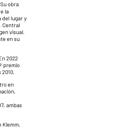
 Su obra
e la
 del lugar y
. Central
gen visual.
nte en su
 En 2022
3º premio
s 2010.
tro en
mación,
007, ambas
n Klemm,