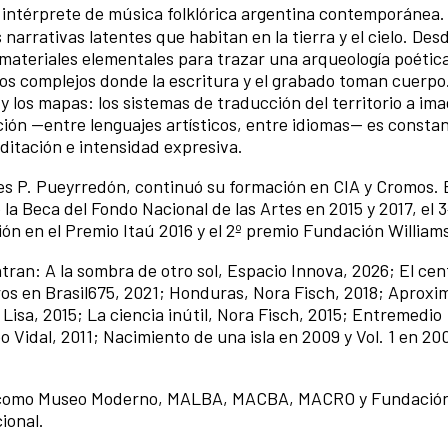
 e intérprete de música folklórica argentina contemporánea.
 narrativas latentes que habitan en la tierra y el cielo. Desd
za materiales elementales para trazar una arqueología poética
ndos complejos donde la escritura y el grabado toman cuerpo
s y los mapas: los sistemas de traducción del territorio a ima
ión —entre lenguajes artísticos, entre idiomas— es consta
ditación e intensidad expresiva.
tes P. Pueyrredón, continuó su formación en CIA y Cromos.
la Beca del Fondo Nacional de las Artes en 2015 y 2017, el 
ión en el Premio Itaú 2016 y el 2º premio Fundación William
tran: A la sombra de otro sol, Espacio Innova, 2026; El cen
os en Brasil675, 2021; Honduras, Nora Fisch, 2018; Aproxi
isa, 2015; La ciencia inútil, Nora Fisch, 2015; Entremedio
 Vidal, 2011; Nacimiento de una isla en 2009 y Vol. 1 en 2
nes como Museo Moderno, MALBA, MACBA, MACRO y Fundació
cional.