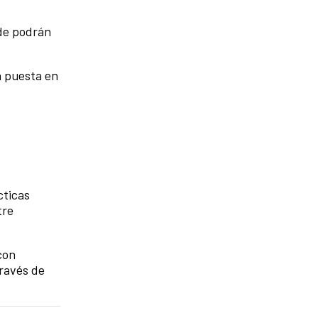
nde podrán
a puesta en
cticas
tre
con
través de