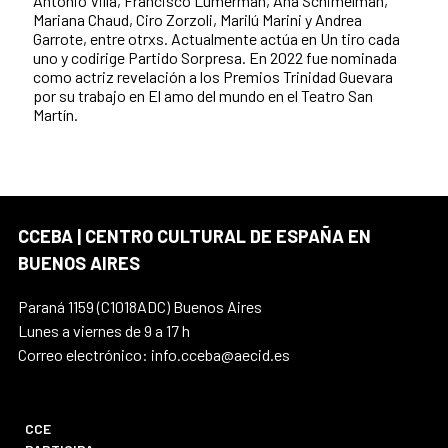
Antonio Villa, Francisco Lumerman, Ana Schimelman,
Mariana Chaud, Ciro Zorzoli, Marilú Marini y Andrea
Garrote, entre otrxs. Actualmente actúa en Un tiro cada
uno y codirige Partido Sorpresa. En 2022 fue nominada
como actriz revelación a los Premios Trinidad Guevara
por su trabajo en El amo del mundo en el Teatro San
Martín.
CCEBA | CENTRO CULTURAL DE ESPAÑA EN
BUENOS AIRES
Paraná 1159 (C1018ADC) Buenos Aires
Lunes a viernes de 9 a 17 h
Correo electrónico: info.cceba@aecid.es
CCE