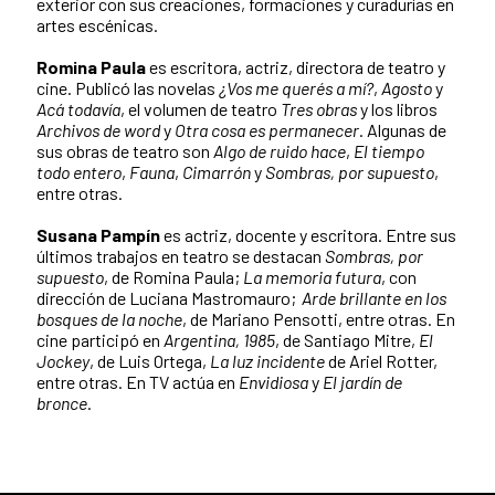
exterior con sus creaciones, formaciones y curadurías en
artes escénicas.
Romina Paula
es escritora, actriz, directora de teatro y
cine. Publicó las novelas
¿Vos me querés a mí?
,
Agosto
y
Acá todavía
, el volumen de teatro
Tres obras
y los libros
Archivos de word
y
Otra cosa es permanecer
. Algunas de
sus obras de teatro son
Algo de ruido hace
,
El tiempo
todo entero
,
Fauna
,
Cimarrón
y
Sombras, por supuesto
,
entre otras.
Susana Pampín
es actriz, docente y escritora. Entre sus
últimos trabajos en teatro se destacan
Sombras, por
supuesto
, de Romina Paula;
La memoria futura
, con
dirección de Luciana Mastromauro;
Arde brillante en los
bosques de la noche
, de Mariano Pensotti, entre otras. En
cine participó en
Argentina, 1985
, de Santiago Mitre,
El
Jockey
, de Luis Ortega,
La luz incidente
de Ariel Rotter,
entre otras. En TV actúa en
Envidiosa
y
El jardín de
bronce
.