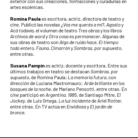
exterior con sus creaciones, formaciones y curadurías en
artes escénicas.
Romina Paula
es escritora, actriz, directora de teatro y
cine. Publicó las novelas
¿Vos me querés a mí?
,
Agosto
y
Acá todavía
, el volumen de teatro
Tres obras
y los libros
Archivos de word
y
Otra cosa es permanecer
. Algunas de
sus obras de teatro son
Algo de ruido hace
,
El tiempo
todo entero
,
Fauna
,
Cimarrón
y
Sombras, por supuesto
,
entre otras.
Susana Pampín
es actriz, docente y escritora. Entre sus
últimos trabajos en teatro se destacan
Sombras, por
supuesto
, de Romina Paula;
La memoria futura
, con
dirección de Luciana Mastromauro;
Arde brillante en los
bosques de la noche
, de Mariano Pensotti, entre otras. En
cine participó en
Argentina, 1985
, de Santiago Mitre,
El
Jockey
, de Luis Ortega,
La luz incidente
de Ariel Rotter,
entre otras. En TV actúa en
Envidiosa
y
El jardín de
bronce
.