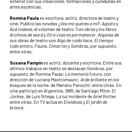
exterior con sus creaciones, formaciones y curadurías en
artes escénicas.
Romina Paula
es escritora, actriz, directora de teatro y
cine. Publicó las novelas
¿Vos me querés a mí?
,
Agosto
y
Acá todavía
, el volumen de teatro
Tres obras
y los libros
Archivos de word
y
Otra cosa es permanecer
. Algunas de
sus obras de teatro son
Algo de ruido hace
,
El tiempo
todo entero
,
Fauna
,
Cimarrón
y
Sombras, por supuesto
,
entre otras.
Susana Pampín
es actriz, docente y escritora. Entre sus
últimos trabajos en teatro se destacan
Sombras, por
supuesto
, de Romina Paula;
La memoria futura
, con
dirección de Luciana Mastromauro;
Arde brillante en los
bosques de la noche
, de Mariano Pensotti, entre otras. En
cine participó en
Argentina, 1985
, de Santiago Mitre,
El
Jockey
, de Luis Ortega,
La luz incidente
de Ariel Rotter,
entre otras. En TV actúa en
Envidiosa
y
El jardín de
bronce
.