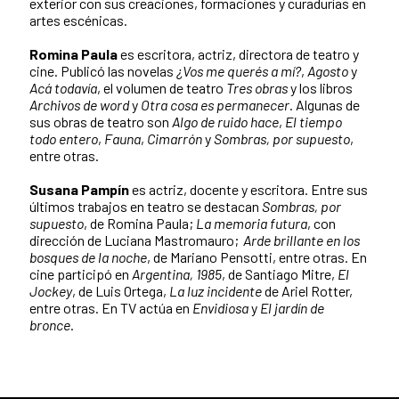
exterior con sus creaciones, formaciones y curadurías en
artes escénicas.
Romina Paula
es escritora, actriz, directora de teatro y
cine. Publicó las novelas
¿Vos me querés a mí?
,
Agosto
y
Acá todavía
, el volumen de teatro
Tres obras
y los libros
Archivos de word
y
Otra cosa es permanecer
. Algunas de
sus obras de teatro son
Algo de ruido hace
,
El tiempo
todo entero
,
Fauna
,
Cimarrón
y
Sombras, por supuesto
,
entre otras.
Susana Pampín
es actriz, docente y escritora. Entre sus
últimos trabajos en teatro se destacan
Sombras, por
supuesto
, de Romina Paula;
La memoria futura
, con
dirección de Luciana Mastromauro;
Arde brillante en los
bosques de la noche
, de Mariano Pensotti, entre otras. En
cine participó en
Argentina, 1985
, de Santiago Mitre,
El
Jockey
, de Luis Ortega,
La luz incidente
de Ariel Rotter,
entre otras. En TV actúa en
Envidiosa
y
El jardín de
bronce
.