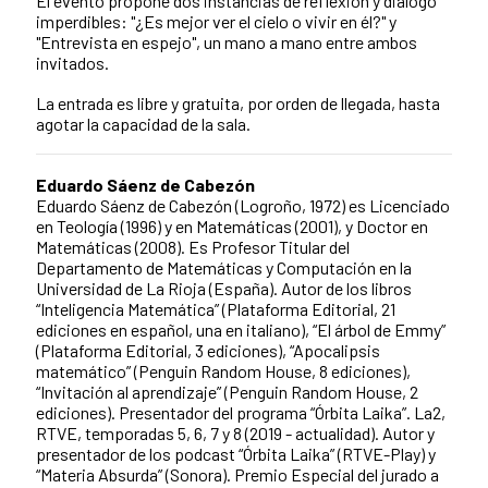
El evento propone dos instancias de reflexión y diálogo
imperdibles: "¿Es mejor ver el cielo o vivir en él?" y
"Entrevista en espejo", un mano a mano entre ambos
invitados.
La entrada es libre y gratuita, por orden de llegada, hasta
agotar la capacidad de la sala.
Eduardo Sáenz de Cabezón
Eduardo Sáenz de Cabezón (Logroño, 1972) es Licenciado
en Teología (1996) y en Matemáticas (2001), y Doctor en
Matemáticas (2008). Es Profesor Titular del
Departamento de Matemáticas y Computación en la
Universidad de La Rioja (España). Autor de los libros
“Inteligencia Matemática” (Plataforma Editorial, 21
ediciones en español, una en italiano), “El árbol de Emmy”
(Plataforma Editorial, 3 ediciones), “Apocalipsis
matemático” (Penguin Random House, 8 ediciones),
“Invitación al aprendizaje” (Penguin Random House, 2
ediciones). Presentador del programa “Órbita Laika”. La2,
RTVE, temporadas 5, 6, 7 y 8 (2019 - actualidad). Autor y
presentador de los podcast “Órbita Laika” (RTVE-Play) y
“Materia Absurda” (Sonora). Premio Especial del jurado a