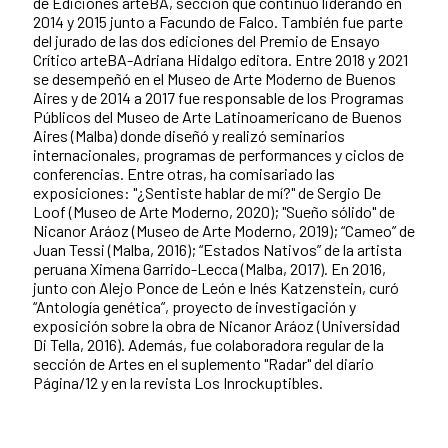
de Ediciones arteBA, sección que continuó liderando en
2014 y 2015 junto a Facundo de Falco. También fue parte
del jurado de las dos ediciones del Premio de Ensayo
Crítico arteBA-Adriana Hidalgo editora. Entre 2018 y 2021
se desempeñó en el Museo de Arte Moderno de Buenos
Aires y de 2014 a 2017 fue responsable de los Programas
Públicos del Museo de Arte Latinoamericano de Buenos
Aires (Malba) donde diseñó y realizó seminarios
internacionales, programas de performances y ciclos de
conferencias. Entre otras, ha comisariado las
exposiciones: "¿Sentiste hablar de mí?" de Sergio De
Loof (Museo de Arte Moderno, 2020); "Sueño sólido" de
Nicanor Aráoz (Museo de Arte Moderno, 2019); “Cameo” de
Juan Tessi (Malba, 2016); “Estados Nativos” de la artista
peruana Ximena Garrido-Lecca (Malba, 2017). En 2016,
junto con Alejo Ponce de León e Inés Katzenstein, curó
“Antología genética”, proyecto de investigación y
exposición sobre la obra de Nicanor Aráoz (Universidad
Di Tella, 2016). Además, fue colaboradora regular de la
sección de Artes en el suplemento "Radar" del diario
Página/12 y en la revista Los Inrockuptibles.