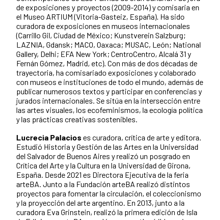
de exposiciones y proyectos (2009-2014) y comisaria en
el Museo ARTIUM (Vitoria-Gasteiz, España). Ha sido
curadora de exposiciones en museos internacionales
(Carrillo Gil, Ciudad de México; Kunstverein Salzburg;
LAZNIA, Gdansk; MACO, Oaxaca; MUSAC, León; National
Gallery, Delhi; EFA New York; CentroCentro, Alcalá 31 y
Fernán Gómez, Madrid, etc). Con más de dos décadas de
trayectoria, ha comisariado exposiciones y colaborado
con museos e instituciones de todo el mundo, además de
publicar numerosos textos y participar en conferencias y
jurados internacionales. Se sitúa en la intersección entre
las artes visuales, los ecofeminismos, la ecología política
y las prácticas creativas sostenibles.
Lucrecia Palacios
es curadora, crítica de arte y editora.
Estudió Historia y Gestión de las Artes en la Universidad
del Salvador de Buenos Aires y realizó un posgrado en
Crítica del Arte y la Cultura en la Universidad de Girona,
España. Desde 2021 es Directora Ejecutiva de la feria
arteBA. Junto a la Fundación arteBA realizó distintos
proyectos para fomentar la circulación, el coleccionismo
y la proyección del arte argentino. En 2013, junto a la
curadora Eva Grinstein, realizó la primera edición de Isla