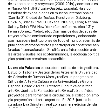
de exposiciones y proyectos (2009-2014) y comisaria en
el Museo ARTIUM (Vitoria-Gasteiz, España). Ha sido
curadora de exposiciones en museos internacionales
(Carrillo Gil, Ciudad de México; Kunstverein Salzburg;
LAZNIA, Gdansk; MACO, Oaxaca; MUSAC, León; National
Gallery, Delhi; EFA New York; CentroCentro, Alcalá 31 y
Fernán Gómez, Madrid, etc). Con más de dos décadas de
trayectoria, ha comisariado exposiciones y colaborado
con museos e instituciones de todo el mundo, además de
publicar numerosos textos y participar en conferencias y
jurados internacionales. Se sitúa en la intersección entre
las artes visuales, los ecofeminismos, la ecología política
y las prácticas creativas sostenibles.
Lucrecia Palacios
es curadora, crítica de arte y editora.
Estudió Historia y Gestión de las Artes en la Universidad
del Salvador de Buenos Aires y realizó un posgrado en
Crítica del Arte y la Cultura en la Universidad de Girona,
España. Desde 2021 es Directora Ejecutiva de la feria
arteBA. Junto a la Fundación arteBA realizó distintos
proyectos para fomentar la circulación, el coleccionismo
y la proyección del arte argentino. En 2013, junto a la
curadora Eva Grinstein, realizó la primera edición de Isla