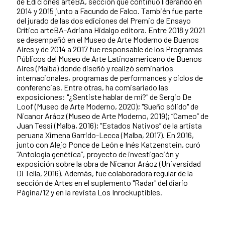
de Ediciones arteBA, sección que continuó liderando en
2014 y 2015 junto a Facundo de Falco. También fue parte
del jurado de las dos ediciones del Premio de Ensayo
Crítico arteBA-Adriana Hidalgo editora. Entre 2018 y 2021
se desempeñó en el Museo de Arte Moderno de Buenos
Aires y de 2014 a 2017 fue responsable de los Programas
Públicos del Museo de Arte Latinoamericano de Buenos
Aires (Malba) donde diseñó y realizó seminarios
internacionales, programas de performances y ciclos de
conferencias. Entre otras, ha comisariado las
exposiciones: "¿Sentiste hablar de mí?" de Sergio De
Loof (Museo de Arte Moderno, 2020); "Sueño sólido" de
Nicanor Aráoz (Museo de Arte Moderno, 2019); “Cameo” de
Juan Tessi (Malba, 2016); “Estados Nativos” de la artista
peruana Ximena Garrido-Lecca (Malba, 2017). En 2016,
junto con Alejo Ponce de León e Inés Katzenstein, curó
“Antología genética”, proyecto de investigación y
exposición sobre la obra de Nicanor Aráoz (Universidad
Di Tella, 2016). Además, fue colaboradora regular de la
sección de Artes en el suplemento "Radar" del diario
Página/12 y en la revista Los Inrockuptibles.