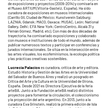
de exposiciones y proyectos (2009-2014) y comisaria en
el Museo ARTIUM (Vitoria-Gasteiz, España). Ha sido
curadora de exposiciones en museos internacionales
(Carrillo Gil, Ciudad de México; Kunstverein Salzburg;
LAZNIA, Gdansk; MACO, Oaxaca; MUSAC, León; National
Gallery, Delhi; EFA New York; CentroCentro, Alcalá 31 y
Fernán Gómez, Madrid, etc). Con más de dos décadas de
trayectoria, ha comisariado exposiciones y colaborado
con museos e instituciones de todo el mundo, además de
publicar numerosos textos y participar en conferencias y
jurados internacionales. Se sitúa en la intersección entre
las artes visuales, los ecofeminismos, la ecología política
y las prácticas creativas sostenibles.
Lucrecia Palacios
es curadora, crítica de arte y editora.
Estudió Historia y Gestión de las Artes en la Universidad
del Salvador de Buenos Aires y realizó un posgrado en
Crítica del Arte y la Cultura en la Universidad de Girona,
España. Desde 2021 es Directora Ejecutiva de la feria
arteBA. Junto a la Fundación arteBA realizó distintos
proyectos para fomentar la circulación, el coleccionismo
y la proyección del arte argentino. En 2013, junto a la
curadora Eva Grinstein, realizó la primera edición de Isla