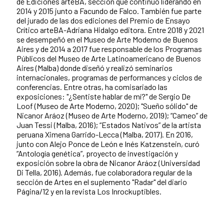
de Ediciones arteBA, sección que continuó liderando en
2014 y 2015 junto a Facundo de Falco. También fue parte
del jurado de las dos ediciones del Premio de Ensayo
Crítico arteBA-Adriana Hidalgo editora. Entre 2018 y 2021
se desempeñó en el Museo de Arte Moderno de Buenos
Aires y de 2014 a 2017 fue responsable de los Programas
Públicos del Museo de Arte Latinoamericano de Buenos
Aires (Malba) donde diseñó y realizó seminarios
internacionales, programas de performances y ciclos de
conferencias. Entre otras, ha comisariado las
exposiciones: "¿Sentiste hablar de mí?" de Sergio De
Loof (Museo de Arte Moderno, 2020); "Sueño sólido" de
Nicanor Aráoz (Museo de Arte Moderno, 2019); “Cameo” de
Juan Tessi (Malba, 2016); “Estados Nativos” de la artista
peruana Ximena Garrido-Lecca (Malba, 2017). En 2016,
junto con Alejo Ponce de León e Inés Katzenstein, curó
“Antología genética”, proyecto de investigación y
exposición sobre la obra de Nicanor Aráoz (Universidad
Di Tella, 2016). Además, fue colaboradora regular de la
sección de Artes en el suplemento "Radar" del diario
Página/12 y en la revista Los Inrockuptibles.