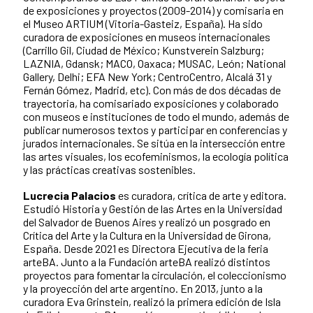
de exposiciones y proyectos (2009-2014) y comisaria en
el Museo ARTIUM (Vitoria-Gasteiz, España). Ha sido
curadora de exposiciones en museos internacionales
(Carrillo Gil, Ciudad de México; Kunstverein Salzburg;
LAZNIA, Gdansk; MACO, Oaxaca; MUSAC, León; National
Gallery, Delhi; EFA New York; CentroCentro, Alcalá 31 y
Fernán Gómez, Madrid, etc). Con más de dos décadas de
trayectoria, ha comisariado exposiciones y colaborado
con museos e instituciones de todo el mundo, además de
publicar numerosos textos y participar en conferencias y
jurados internacionales. Se sitúa en la intersección entre
las artes visuales, los ecofeminismos, la ecología política
y las prácticas creativas sostenibles.
Lucrecia Palacios
es curadora, crítica de arte y editora.
Estudió Historia y Gestión de las Artes en la Universidad
del Salvador de Buenos Aires y realizó un posgrado en
Crítica del Arte y la Cultura en la Universidad de Girona,
España. Desde 2021 es Directora Ejecutiva de la feria
arteBA. Junto a la Fundación arteBA realizó distintos
proyectos para fomentar la circulación, el coleccionismo
y la proyección del arte argentino. En 2013, junto a la
curadora Eva Grinstein, realizó la primera edición de Isla