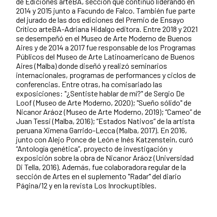
de Ediciones arteBA, sección que continuó liderando en
2014 y 2015 junto a Facundo de Falco. También fue parte
del jurado de las dos ediciones del Premio de Ensayo
Crítico arteBA-Adriana Hidalgo editora. Entre 2018 y 2021
se desempeñó en el Museo de Arte Moderno de Buenos
Aires y de 2014 a 2017 fue responsable de los Programas
Públicos del Museo de Arte Latinoamericano de Buenos
Aires (Malba) donde diseñó y realizó seminarios
internacionales, programas de performances y ciclos de
conferencias. Entre otras, ha comisariado las
exposiciones: "¿Sentiste hablar de mí?" de Sergio De
Loof (Museo de Arte Moderno, 2020); "Sueño sólido" de
Nicanor Aráoz (Museo de Arte Moderno, 2019); “Cameo” de
Juan Tessi (Malba, 2016); “Estados Nativos” de la artista
peruana Ximena Garrido-Lecca (Malba, 2017). En 2016,
junto con Alejo Ponce de León e Inés Katzenstein, curó
“Antología genética”, proyecto de investigación y
exposición sobre la obra de Nicanor Aráoz (Universidad
Di Tella, 2016). Además, fue colaboradora regular de la
sección de Artes en el suplemento "Radar" del diario
Página/12 y en la revista Los Inrockuptibles.