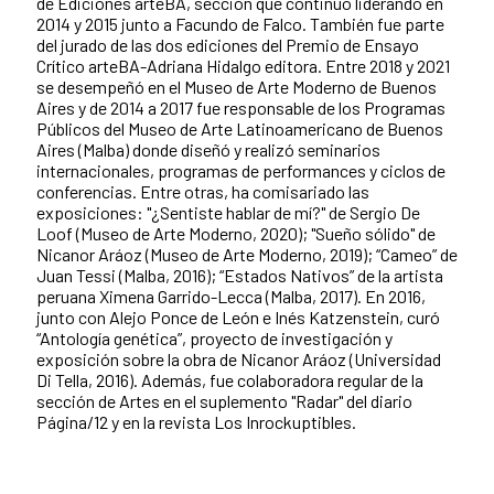
de Ediciones arteBA, sección que continuó liderando en
2014 y 2015 junto a Facundo de Falco. También fue parte
del jurado de las dos ediciones del Premio de Ensayo
Crítico arteBA-Adriana Hidalgo editora. Entre 2018 y 2021
se desempeñó en el Museo de Arte Moderno de Buenos
Aires y de 2014 a 2017 fue responsable de los Programas
Públicos del Museo de Arte Latinoamericano de Buenos
Aires (Malba) donde diseñó y realizó seminarios
internacionales, programas de performances y ciclos de
conferencias. Entre otras, ha comisariado las
exposiciones: "¿Sentiste hablar de mí?" de Sergio De
Loof (Museo de Arte Moderno, 2020); "Sueño sólido" de
Nicanor Aráoz (Museo de Arte Moderno, 2019); “Cameo” de
Juan Tessi (Malba, 2016); “Estados Nativos” de la artista
peruana Ximena Garrido-Lecca (Malba, 2017). En 2016,
junto con Alejo Ponce de León e Inés Katzenstein, curó
“Antología genética”, proyecto de investigación y
exposición sobre la obra de Nicanor Aráoz (Universidad
Di Tella, 2016). Además, fue colaboradora regular de la
sección de Artes en el suplemento "Radar" del diario
Página/12 y en la revista Los Inrockuptibles.