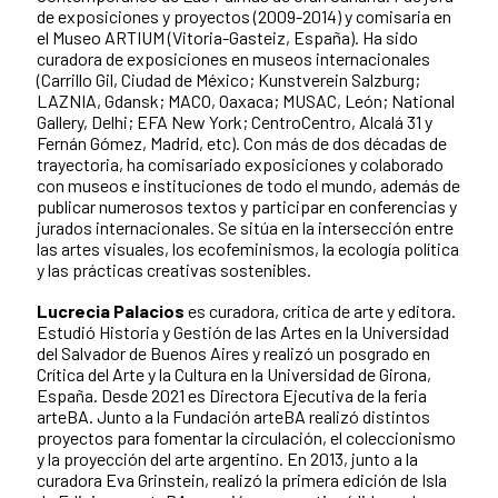
de exposiciones y proyectos (2009-2014) y comisaria en
el Museo ARTIUM (Vitoria-Gasteiz, España). Ha sido
curadora de exposiciones en museos internacionales
(Carrillo Gil, Ciudad de México; Kunstverein Salzburg;
LAZNIA, Gdansk; MACO, Oaxaca; MUSAC, León; National
Gallery, Delhi; EFA New York; CentroCentro, Alcalá 31 y
Fernán Gómez, Madrid, etc). Con más de dos décadas de
trayectoria, ha comisariado exposiciones y colaborado
con museos e instituciones de todo el mundo, además de
publicar numerosos textos y participar en conferencias y
jurados internacionales. Se sitúa en la intersección entre
las artes visuales, los ecofeminismos, la ecología política
y las prácticas creativas sostenibles.
Lucrecia Palacios
es curadora, crítica de arte y editora.
Estudió Historia y Gestión de las Artes en la Universidad
del Salvador de Buenos Aires y realizó un posgrado en
Crítica del Arte y la Cultura en la Universidad de Girona,
España. Desde 2021 es Directora Ejecutiva de la feria
arteBA. Junto a la Fundación arteBA realizó distintos
proyectos para fomentar la circulación, el coleccionismo
y la proyección del arte argentino. En 2013, junto a la
curadora Eva Grinstein, realizó la primera edición de Isla