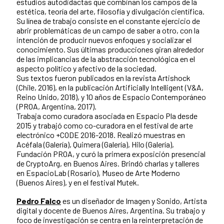
estudios autodidactas que combinan los campos de la
estética, teoría del arte, filosofía y divulgación científica.
Su línea de trabajo consiste en el constante ejercicio de
abrir problemáticas de un campo de saber a otro, con la
intención de producir nuevos enfoques y socializar el
conocimiento. Sus últimas producciones giran alrededor
de las implicancias de la abstracción tecnológica en el
aspecto político y afectivo de la sociedad.
Sus textos fueron publicados en la revista Artishock
(Chile, 2016), en la publicación Artificially Intelligent (V&A,
Reino Unido, 2018), y 10 años de Espacio Contemporáneo
(PROA, Argentina, 2017).
Trabaja como curadora asociada en Espacio Pla desde
2015 y trabajó como co-curadora en el festival de arte
electrónico +CODE 2016-2018. Realizó muestras en
Acéfala (Galería), Quimera (Galería), Hilo (Galería),
Fundación PROA, y curó la primera exposición presencial
de CryptoArg, en Buenos Aires. Brindó charlas y talleres
en EspacioLab (Rosario), Museo de Arte Moderno
(Buenos Aires), y en el festival Mutek.
Pedro Falco
es un diseñador de Imagen y Sonido, Artista
digital y docente de Buenos Aires, Argentina. Su trabajo y
foco de investigación se centra en la reinterpretación de