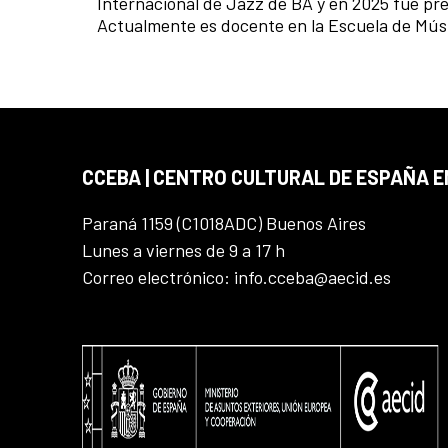
Internacional de Jazz de BA y en 2025 fue pr
Actualmente es docente en la Escuela de Mú
CCEBA | CENTRO CULTURAL DE ESPAÑA E
Paraná 1159 (C1018ADC) Buenos Aires
Lunes a viernes de 9 a 17 h
Correo electrónico: info.cceba@aecid.es