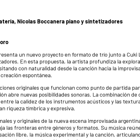
batería, Nicolas Boccanera piano y sintetizadores
foro
resenta un nuevo proyecto en formato de trío junto a Cuki
zadores. En esta propuesta, la artista profundiza la explora
itando con naturalidad desde la canción hacia la improvisa
la creación espontánea.
iciones originales que funcionan como punto de partida par
ción abre nuevas posibilidades sonoras. La combinación de 
entre la calidez de los instrumentos acústicos y las textura
an riqueza tímbrica y expresiva.
les y originales de la nueva escena improvisada argentina,
ja las fronteras entre géneros y formatos. Su música reún
ación libre, la música experimental y la canción, articulan