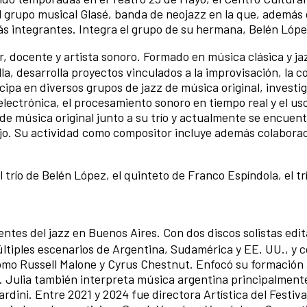
 grupo musical Glasé, banda de neojazz en la que, además 
ás integrantes. Integra el grupo de su hermana, Belén Lóp
, docente y artista sonoro. Formado en música clásica y jaz
la, desarrolla proyectos vinculados a la improvisación, la 
cipa en diversos grupos de jazz de música original, investi
electrónica, el procesamiento sonoro en tiempo real y el us
de música original junto a su trío y actualmente se encuen
jo. Su actividad como compositor incluye además colabora
 trío de Belén López, el quinteto de Franco Espíndola, el t
entes del jazz en Buenos Aires. Con dos discos solistas edi
múltiples escenarios de Argentina, Sudamérica y EE. UU., y 
como Russell Malone y Cyrus Chestnut. Enfocó su formación 
Julia también interpreta música argentina principalmente
rdini. Entre 2021 y 2024 fue directora Artística del Festiva