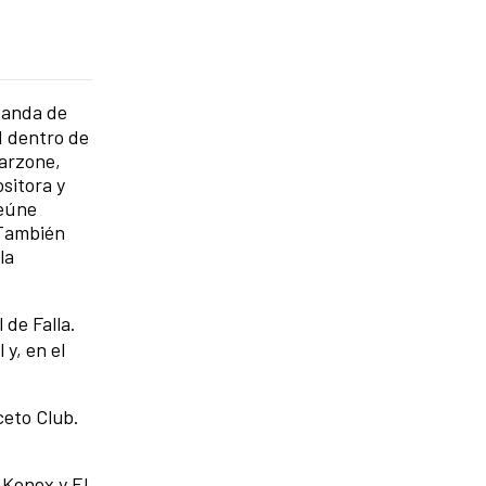
banda de
d dentro de
Garzone,
sitora y
reúne
 También
la
 de Falla.
 y, en el
ceto Club.
 Konex y El