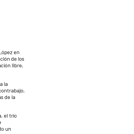
 López en
ción de los
ción libre,
a la
contrabajo,
s de la
 el trío
e
do un