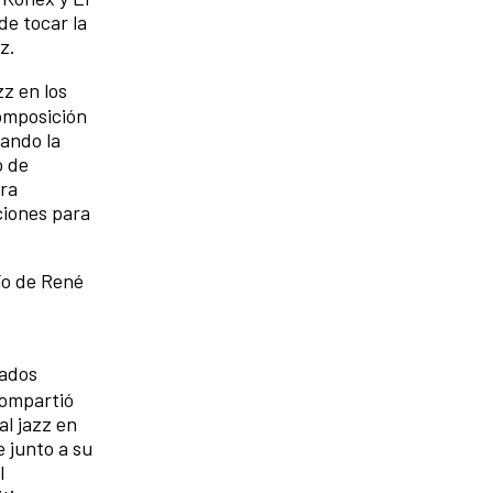
de tocar la
ez.
z en los
composición
gando la
o de
tra
ciones para
río de René
tados
compartió
al jazz en
 junto a su
l