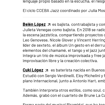
lenguaje propio basado en la escucha, el riesgo
El ciclo CCEBA Jazz coordinado por Julia Mos
Belén López
es bajista, contrabajista y c
Julieta Venegas como bajista. En 2018 se radi
la escena jazzística, compartiendo proyecto
Leo Genovese, Nicole Glover y Vincent Herrin
líder de sexteto, el álbum Un gesto en el de
elementos del chamamé, el tango y el jazz junt
integra un trío de música improvisada y free 
improvisación libre y la creación colectiva.
Cuki López
es baterista nacida en Buenos 
Estudió con Sergio Verdinelli, Eloy Michelini y 
plano internacional, junto a Antonio Hart, e
También interpreta otros estilos, como soul, c
Además, grabó con el cuarteto de Brune La C
Forma parte del musical Piramidal, que ha ten