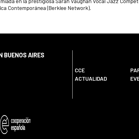
emiada en la prestigiosa Sarah Vaughan Vocal Jazz Competi
sica Contemporánea (Berklee Network).
N BUENOS AIRES
CCE
PA
ACTUALIDAD
EV