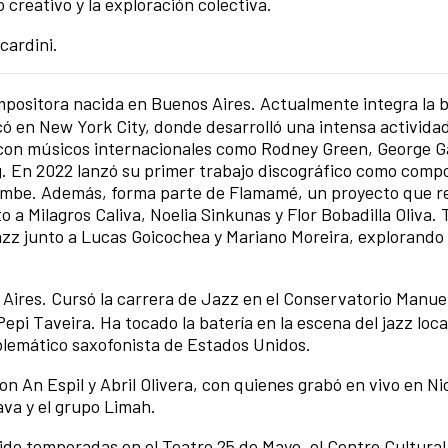
 creativo y la exploración colectiva.
cardini.
ompositora nacida en Buenos Aires. Actualmente integra la 
có en New York City, donde desarrolló una intensa activida
s con músicos internacionales como Rodney Green, George 
g. En 2022 lanzó su primer trabajo discográfico como compo
rrumbe. Además, forma parte de Flamamé, un proyecto que 
o a Milagros Caliva, Noelia Sinkunas y Flor Bobadilla Oliva.
jazz junto a Lucas Goicochea y Mariano Moreira, explorando 
Aires. Cursó la carrera de Jazz en el Conservatorio Manuel
Pepi Taveira. Ha tocado la batería en la escena del jazz local
mblemático saxofonista de Estados Unidos.
on An Espil y Abril Olivera, con quienes grabó en vivo en Ni
ava y el grupo Limah.
ido temporadas en el Teatro 25 de Mayo, el Centro Cultural